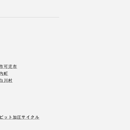
市
可児市
内町
白川村
ピット
加圧サイクル