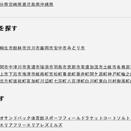
分県
宮崎県
鹿児島県
沖縄県
を探す
桐生市
館林市
渋川市
藤岡市
安中市
みどり市
関市
中津川市
美濃市
瑞浪市
羽島市
恵那市
美濃加茂市
土岐市
各務原
上市
下呂市
海津市
岐南町
笠松町
養老町
垂井町
関ケ原町
神戸町
輪之
北方町
坂祝町
富加町
川辺町
七宗町
八百津町
白川町
東白川村
御嵩町
す
オ
サンドバック
体育館
スポーツフィールド
ラケットコート
ソルト
エリア
フリーエリア
レズミルズ