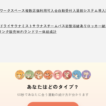
ワークスペース
複数店舗利用可
入会自動受付
入退館システム導入
ドライサウナ
ミストサウナ
スチームバス
岩盤浴
鍵ありロッカー
鍵
リンク販売
WiFi
ランドリー
体組成計
あなたはどのタイプ？
60秒であなたに合う運動の続け方が分かります