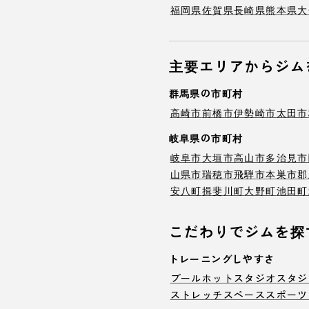
福岡県
佐賀県
長崎県
熊本県
大
主要エリアからジム
群馬県の市町村
高崎市
前橋市
伊勢崎市
太田市
岐阜県の市町村
岐阜市
大垣市
高山市
多治見市
山県市
瑞穂市
飛騨市
本巣市
郡
安八町
揖斐川町
大野町
池田町
こだわりでジムを探
トレーニングしやすさ
プール
ホットスタジオ
スタジ
ストレッチスペース
スポーツ