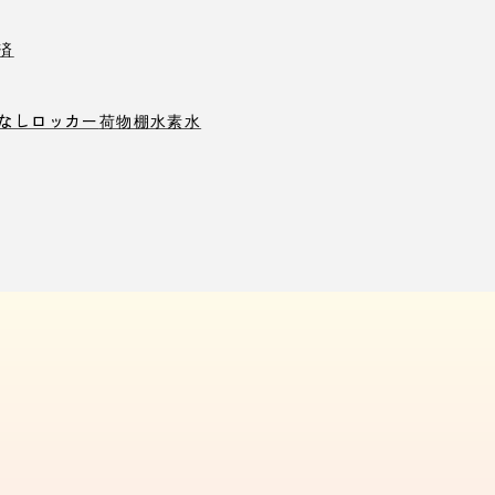
済
なしロッカー
荷物棚
水素水