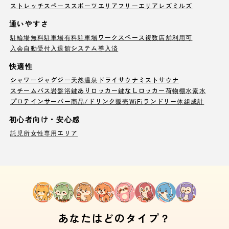
ストレッチスペース
スポーツエリア
フリーエリア
レズミルズ
通いやすさ
駐輪場
無料駐車場
有料駐車場
ワークスペース
複数店舗利用可
入会自動受付
入退館システム導入済
快適性
シャワー
ジャグジー
天然温泉
ドライサウナ
ミストサウナ
スチームバス
岩盤浴
鍵ありロッカー
鍵なしロッカー
荷物棚
水素水
プロテインサーバー
商品/ドリンク販売
WiFi
ランドリー
体組成計
初心者向け・安心感
託児所
女性専用エリア
あなたはどのタイプ？