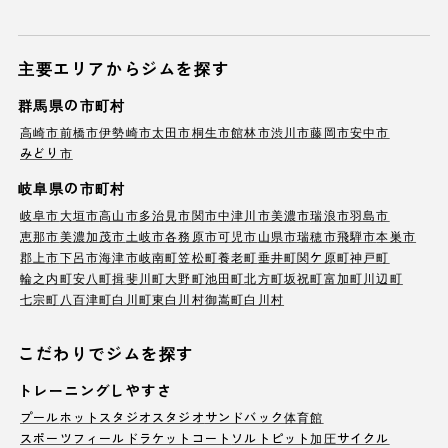
主要エリアからジムを探す
群馬県の市町村
高崎市
前橋市
伊勢崎市
太田市
桐生市
館林市
渋川市
藤岡市
安中市
みどり市
岐阜県の市町村
岐阜市
大垣市
高山市
多治見市
関市
中津川市
美濃市
瑞浪市
羽島市
恵那市
美濃加茂市
土岐市
各務原市
可児市
山県市
瑞穂市
飛騨市
本巣市
郡上市
下呂市
海津市
岐南町
笠松町
養老町
垂井町
関ケ原町
神戸町
輪之内町
安八町
揖斐川町
大野町
池田町
北方町
坂祝町
富加町
川辺町
七宗町
八百津町
白川町
東白川村
御嵩町
白川村
こだわりでジムを探す
トレーニングしやすさ
プール
ホットスタジオ
スタジオ
サンドバック
体育館
スポーツフィールド
ラケットコート
ソルトピット
加圧サイクル