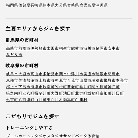
福岡県
佐賀県
長崎県
熊本県
大分県
宮崎県
鹿児島県
沖縄県
主要エリアからジムを探す
群馬県の市町村
高崎市
前橋市
伊勢崎市
太田市
桐生市
館林市
渋川市
藤岡市
安中市
みどり市
岐阜県の市町村
岐阜市
大垣市
高山市
多治見市
関市
中津川市
美濃市
瑞浪市
羽島市
恵那市
美濃加茂市
土岐市
各務原市
可児市
山県市
瑞穂市
飛騨市
本巣市
郡上市
下呂市
海津市
岐南町
笠松町
養老町
垂井町
関ケ原町
神戸町
輪之内町
安八町
揖斐川町
大野町
池田町
北方町
坂祝町
富加町
川辺町
七宗町
八百津町
白川町
東白川村
御嵩町
白川村
こだわりでジムを探す
トレーニングしやすさ
プール
ホットスタジオ
スタジオ
サンドバック
体育館