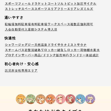
スポーツフィールド
ラケットコート
ソルトピット
加圧サイクル
ストレッチスペース
スポーツエリア
フリーエリア
レズミルズ
通いやすさ
駐輪場
無料駐車場
有料駐車場
ワークスペース
複数店舗利用可
入会自動受付
入退館システム導入済
快適性
シャワー
ジャグジー
天然温泉
ドライサウナ
ミストサウナ
スチームバス
岩盤浴
鍵ありロッカー
鍵なしロッカー
荷物棚
水素水
プロテインサーバー
商品/ドリンク販売
WiFi
ランドリー
体組成計
初心者向け・安心感
託児所
女性専用エリア