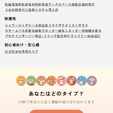
駐輪場
無料駐車場
有料駐車場
ワークスペース
複数店舗利用可
入会自動受付
入退館システム導入済
快適性
シャワー
ジャグジー
天然温泉
ドライサウナ
ミストサウナ
スチームバス
岩盤浴
鍵ありロッカー
鍵なしロッカー
荷物棚
水素水
プロテインサーバー
商品/ドリンク販売
WiFi
ランドリー
体組成計
初心者向け・安心感
託児所
女性専用エリア
あなたはどのタイプ？
60秒であなたに合う運動の続け方が分かります