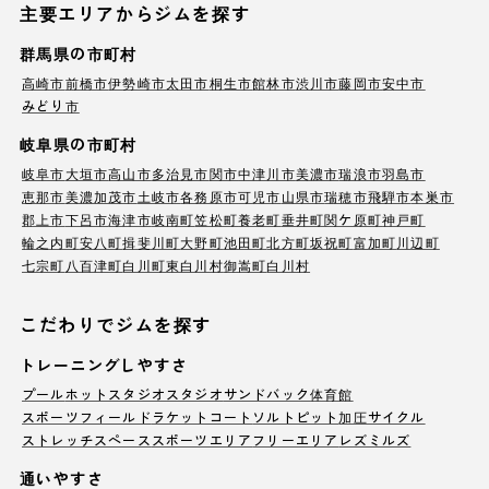
主要エリアからジムを探す
群馬県の市町村
高崎市
前橋市
伊勢崎市
太田市
桐生市
館林市
渋川市
藤岡市
安中市
みどり市
岐阜県の市町村
岐阜市
大垣市
高山市
多治見市
関市
中津川市
美濃市
瑞浪市
羽島市
恵那市
美濃加茂市
土岐市
各務原市
可児市
山県市
瑞穂市
飛騨市
本巣市
郡上市
下呂市
海津市
岐南町
笠松町
養老町
垂井町
関ケ原町
神戸町
輪之内町
安八町
揖斐川町
大野町
池田町
北方町
坂祝町
富加町
川辺町
七宗町
八百津町
白川町
東白川村
御嵩町
白川村
こだわりでジムを探す
トレーニングしやすさ
プール
ホットスタジオ
スタジオ
サンドバック
体育館
スポーツフィールド
ラケットコート
ソルトピット
加圧サイクル
ストレッチスペース
スポーツエリア
フリーエリア
レズミルズ
通いやすさ