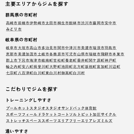
主要エリアからジムを探す
群馬県の市町村
高崎市
前橋市
伊勢崎市
太田市
桐生市
館林市
渋川市
藤岡市
安中市
みどり市
岐阜県の市町村
岐阜市
大垣市
高山市
多治見市
関市
中津川市
美濃市
瑞浪市
羽島市
恵那市
美濃加茂市
土岐市
各務原市
可児市
山県市
瑞穂市
飛騨市
本巣市
郡上市
下呂市
海津市
岐南町
笠松町
養老町
垂井町
関ケ原町
神戸町
輪之内町
安八町
揖斐川町
大野町
池田町
北方町
坂祝町
富加町
川辺町
七宗町
八百津町
白川町
東白川村
御嵩町
白川村
こだわりでジムを探す
トレーニングしやすさ
プール
ホットスタジオ
スタジオ
サンドバック
体育館
スポーツフィールド
ラケットコート
ソルトピット
加圧サイクル
ストレッチスペース
スポーツエリア
フリーエリア
レズミルズ
通いやすさ