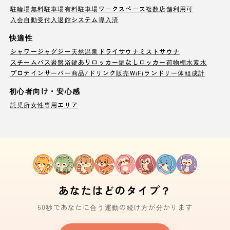
駐輪場
無料駐車場
有料駐車場
ワークスペース
複数店舗利用可
入会自動受付
入退館システム導入済
快適性
シャワー
ジャグジー
天然温泉
ドライサウナ
ミストサウナ
スチームバス
岩盤浴
鍵ありロッカー
鍵なしロッカー
荷物棚
水素水
プロテインサーバー
商品/ドリンク販売
WiFi
ランドリー
体組成計
初心者向け・安心感
託児所
女性専用エリア
あなたはどのタイプ？
60秒であなたに合う運動の続け方が分かります