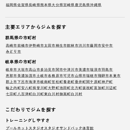
福岡県
佐賀県
長崎県
熊本県
大分県
宮崎県
鹿児島県
沖縄県
主要エリアからジムを探す
群馬県の市町村
高崎市
前橋市
伊勢崎市
太田市
桐生市
館林市
渋川市
藤岡市
安中市
みどり市
岐阜県の市町村
岐阜市
大垣市
高山市
多治見市
関市
中津川市
美濃市
瑞浪市
羽島市
恵那市
美濃加茂市
土岐市
各務原市
可児市
山県市
瑞穂市
飛騨市
本巣市
郡上市
下呂市
海津市
岐南町
笠松町
養老町
垂井町
関ケ原町
神戸町
輪之内町
安八町
揖斐川町
大野町
池田町
北方町
坂祝町
富加町
川辺町
七宗町
八百津町
白川町
東白川村
御嵩町
白川村
こだわりでジムを探す
トレーニングしやすさ
プール
ホットスタジオ
スタジオ
サンドバック
体育館