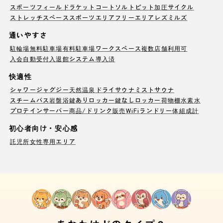
スポーツフィールド
ラケットコート
ソルトピット
加圧サイクル
ストレッチスペース
スポーツエリア
フリーエリア
レズミルズ
通いやすさ
駐輪場
無料駐車場
有料駐車場
ワークスペース
複数店舗利用可
入会自動受付
入退館システム導入済
快適性
シャワー
ジャグジー
天然温泉
ドライサウナ
ミストサウナ
スチームバス
岩盤浴
鍵ありロッカー
鍵なしロッカー
荷物棚
水素水
プロテインサーバー
商品/ドリンク販売
WiFi
ランドリー
体組成計
初心者向け・安心感
託児所
女性専用エリア