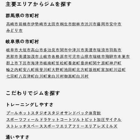
主要エリアからジムを探す
群馬県の市町村
高崎市
前橋市
伊勢崎市
太田市
桐生市
館林市
渋川市
藤岡市
安中市
みどり市
岐阜県の市町村
岐阜市
大垣市
高山市
多治見市
関市
中津川市
美濃市
瑞浪市
羽島市
恵那市
美濃加茂市
土岐市
各務原市
可児市
山県市
瑞穂市
飛騨市
本巣市
郡上市
下呂市
海津市
岐南町
笠松町
養老町
垂井町
関ケ原町
神戸町
輪之内町
安八町
揖斐川町
大野町
池田町
北方町
坂祝町
富加町
川辺町
七宗町
八百津町
白川町
東白川村
御嵩町
白川村
こだわりでジムを探す
トレーニングしやすさ
プール
ホットスタジオ
スタジオ
サンドバック
体育館
スポーツフィールド
ラケットコート
ソルトピット
加圧サイクル
ストレッチスペース
スポーツエリア
フリーエリア
レズミルズ
通いやすさ