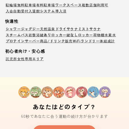
駐輪場
無料駐車場
有料駐車場
ワークスペース
複数店舗利用可
入会自動受付
入退館システム導入済
快適性
シャワー
ジャグジー
天然温泉
ドライサウナ
ミストサウナ
スチームバス
岩盤浴
鍵ありロッカー
鍵なしロッカー
荷物棚
水素水
プロテインサーバー
商品/ドリンク販売
WiFi
ランドリー
体組成計
初心者向け・安心感
託児所
女性専用エリア
あなたはどのタイプ？
60秒であなたに合う運動の続け方が分かります