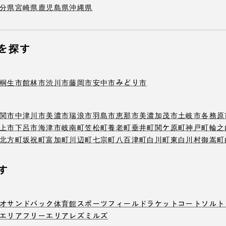
分県
宮崎県
鹿児島県
沖縄県
を探す
桐生市
館林市
渋川市
藤岡市
安中市
みどり市
関市
中津川市
美濃市
瑞浪市
羽島市
恵那市
美濃加茂市
土岐市
各務原
上市
下呂市
海津市
岐南町
笠松町
養老町
垂井町
関ケ原町
神戸町
輪之
北方町
坂祝町
富加町
川辺町
七宗町
八百津町
白川町
東白川村
御嵩町
す
オ
サンドバック
体育館
スポーツフィールド
ラケットコート
ソルト
エリア
フリーエリア
レズミルズ