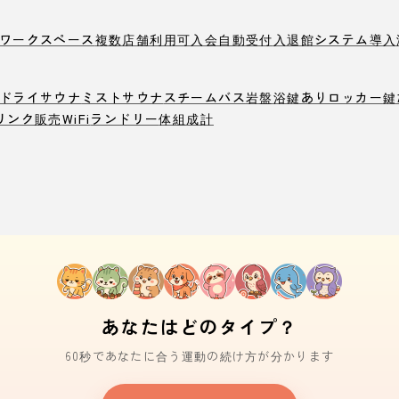
ワークスペース
複数店舗利用可
入会自動受付
入退館システム導入
ドライサウナ
ミストサウナ
スチームバス
岩盤浴
鍵ありロッカー
鍵
リンク販売
WiFi
ランドリー
体組成計
あなたはどのタイプ？
60秒であなたに合う運動の続け方が分かります