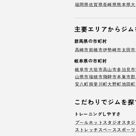
福岡県
佐賀県
長崎県
熊本県
大
主要エリアからジム
群馬県の市町村
高崎市
前橋市
伊勢崎市
太田市
岐阜県の市町村
岐阜市
大垣市
高山市
多治見市
山県市
瑞穂市
飛騨市
本巣市
郡
安八町
揖斐川町
大野町
池田町
こだわりでジムを探
トレーニングしやすさ
プール
ホットスタジオ
スタジ
ストレッチスペース
スポーツ