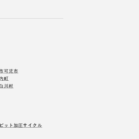
市
可児市
内町
白川村
ピット
加圧サイクル