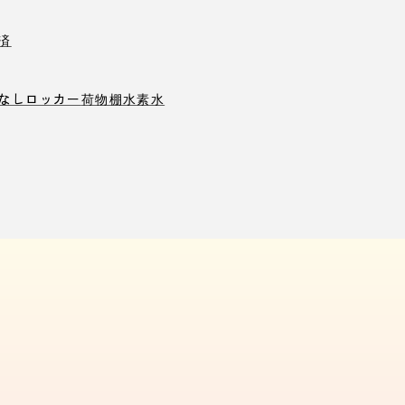
済
なしロッカー
荷物棚
水素水