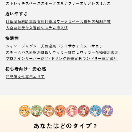
ストレッチスペース
スポーツエリア
フリーエリア
レズミルズ
通いやすさ
駐輪場
無料駐車場
有料駐車場
ワークスペース
複数店舗利用可
入会自動受付
入退館システム導入済
快適性
シャワー
ジャグジー
天然温泉
ドライサウナ
ミストサウナ
スチームバス
岩盤浴
鍵ありロッカー
鍵なしロッカー
荷物棚
水素水
プロテインサーバー
商品/ドリンク販売
WiFi
ランドリー
体組成計
初心者向け・安心感
託児所
女性専用エリア
あなたはどのタイプ？