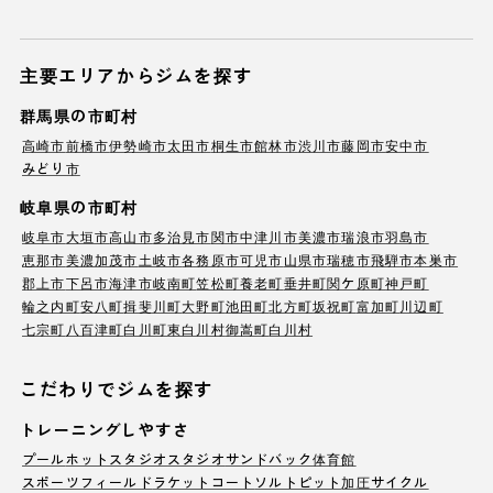
主要エリアからジムを探す
群馬県の市町村
高崎市
前橋市
伊勢崎市
太田市
桐生市
館林市
渋川市
藤岡市
安中市
みどり市
岐阜県の市町村
岐阜市
大垣市
高山市
多治見市
関市
中津川市
美濃市
瑞浪市
羽島市
恵那市
美濃加茂市
土岐市
各務原市
可児市
山県市
瑞穂市
飛騨市
本巣市
郡上市
下呂市
海津市
岐南町
笠松町
養老町
垂井町
関ケ原町
神戸町
輪之内町
安八町
揖斐川町
大野町
池田町
北方町
坂祝町
富加町
川辺町
七宗町
八百津町
白川町
東白川村
御嵩町
白川村
こだわりでジムを探す
トレーニングしやすさ
プール
ホットスタジオ
スタジオ
サンドバック
体育館
スポーツフィールド
ラケットコート
ソルトピット
加圧サイクル