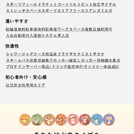
スポーツフィールド
ラケットコート
ソルトピット
加圧サイクル
ストレッチスペース
スポーツエリア
フリーエリア
レズミルズ
通いやすさ
駐輪場
無料駐車場
有料駐車場
ワークスペース
複数店舗利用可
入会自動受付
入退館システム導入済
快適性
シャワー
ジャグジー
天然温泉
ドライサウナ
ミストサウナ
スチームバス
岩盤浴
鍵ありロッカー
鍵なしロッカー
荷物棚
水素水
プロテインサーバー
商品/ドリンク販売
WiFi
ランドリー
体組成計
初心者向け・安心感
託児所
女性専用エリア