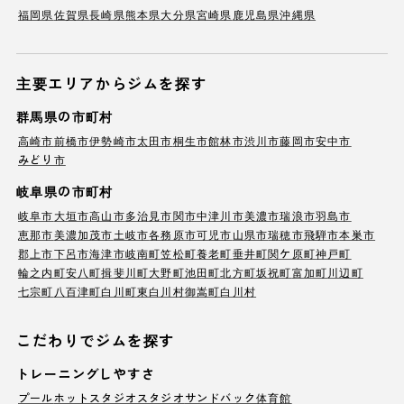
福岡県
佐賀県
長崎県
熊本県
大分県
宮崎県
鹿児島県
沖縄県
主要エリアからジムを探す
群馬県の市町村
高崎市
前橋市
伊勢崎市
太田市
桐生市
館林市
渋川市
藤岡市
安中市
みどり市
岐阜県の市町村
岐阜市
大垣市
高山市
多治見市
関市
中津川市
美濃市
瑞浪市
羽島市
恵那市
美濃加茂市
土岐市
各務原市
可児市
山県市
瑞穂市
飛騨市
本巣市
郡上市
下呂市
海津市
岐南町
笠松町
養老町
垂井町
関ケ原町
神戸町
輪之内町
安八町
揖斐川町
大野町
池田町
北方町
坂祝町
富加町
川辺町
七宗町
八百津町
白川町
東白川村
御嵩町
白川村
こだわりでジムを探す
トレーニングしやすさ
プール
ホットスタジオ
スタジオ
サンドバック
体育館