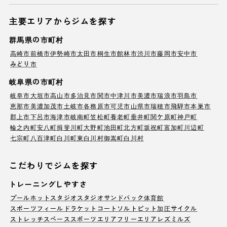
主要エリアからジムを探す
群馬県の市町村
高崎市
前橋市
伊勢崎市
太田市
桐生市
館林市
渋川市
藤岡市
安中市
みどり市
岐阜県の市町村
岐阜市
大垣市
高山市
多治見市
関市
中津川市
美濃市
瑞浪市
羽島市
恵那市
美濃加茂市
土岐市
各務原市
可児市
山県市
瑞穂市
飛騨市
本巣市
郡上市
下呂市
海津市
岐南町
笠松町
養老町
垂井町
関ケ原町
神戸町
輪之内町
安八町
揖斐川町
大野町
池田町
北方町
坂祝町
富加町
川辺町
七宗町
八百津町
白川町
東白川村
御嵩町
白川村
こだわりでジムを探す
トレーニングしやすさ
プール
ホットスタジオ
スタジオ
サンドバック
体育館
スポーツフィールド
ラケットコート
ソルトピット
加圧サイクル
ストレッチスペース
スポーツエリア
フリーエリア
レズミルズ