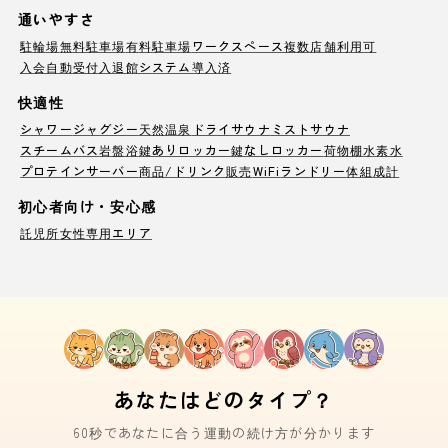
通いやすさ
駐輪場
無料駐車場
有料駐車場
ワークスペース
複数店舗利用可
入会自動受付
入退館システム導入済
快適性
シャワー
ジャグジー
天然温泉
ドライサウナ
ミストサウナ
スチームバス
岩盤浴
鍵ありロッカー
鍵なしロッカー
荷物棚
水素水
プロテインサーバー
商品/ドリンク販売
WiFi
ランドリー
体組成計
初心者向け・安心感
託児所
女性専用エリア
あなたはどのタイプ？
60秒であなたに合う運動の続け方が分かります