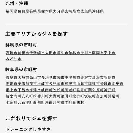
九州・沖縄
福岡県
佐賀県
長崎県
熊本県
大分県
宮崎県
鹿児島県
沖縄県
主要エリアからジムを探す
群馬県の市町村
高崎市
前橋市
伊勢崎市
太田市
桐生市
館林市
渋川市
藤岡市
安中市
みどり市
岐阜県の市町村
岐阜市
大垣市
高山市
多治見市
関市
中津川市
美濃市
瑞浪市
羽島市
恵那市
美濃加茂市
土岐市
各務原市
可児市
山県市
瑞穂市
飛騨市
本巣市
郡上市
下呂市
海津市
岐南町
笠松町
養老町
垂井町
関ケ原町
神戸町
輪之内町
安八町
揖斐川町
大野町
池田町
北方町
坂祝町
富加町
川辺町
七宗町
八百津町
白川町
東白川村
御嵩町
白川村
こだわりでジムを探す
トレーニングしやすさ