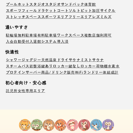
プール
ホットスタジオ
スタジオ
サンドバック
体育館
スポーツフィールド
ラケットコート
ソルトピット
加圧サイクル
ストレッチスペース
スポーツエリア
フリーエリア
レズミルズ
通いやすさ
駐輪場
無料駐車場
有料駐車場
ワークスペース
複数店舗利用可
入会自動受付
入退館システム導入済
快適性
シャワー
ジャグジー
天然温泉
ドライサウナ
ミストサウナ
スチームバス
岩盤浴
鍵ありロッカー
鍵なしロッカー
荷物棚
水素水
プロテインサーバー
商品/ドリンク販売
WiFi
ランドリー
体組成計
初心者向け・安心感
託児所
女性専用エリア