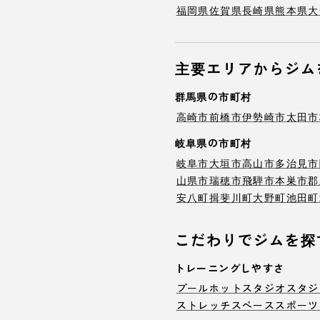
福岡県
佐賀県
長崎県
熊本県
大
主要エリアからジム
群馬県の市町村
高崎市
前橋市
伊勢崎市
太田市
岐阜県の市町村
岐阜市
大垣市
高山市
多治見市
山県市
瑞穂市
飛騨市
本巣市
郡
安八町
揖斐川町
大野町
池田町
こだわりでジムを探
トレーニングしやすさ
プール
ホットスタジオ
スタジ
ストレッチスペース
スポーツ