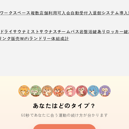
ワークスペース
複数店舗利用可
入会自動受付
入退館システム導入
ドライサウナ
ミストサウナ
スチームバス
岩盤浴
鍵ありロッカー
鍵
リンク販売
WiFi
ランドリー
体組成計
あなたはどのタイプ？
60秒であなたに合う運動の続け方が分かります