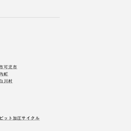
市
可児市
内町
白川村
ピット
加圧サイクル