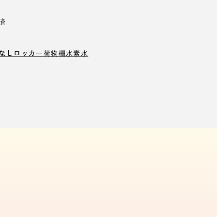
済
なしロッカー
荷物棚
水素水