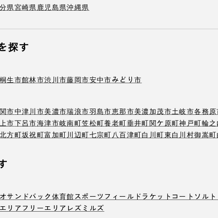
分県
宮崎県
鹿児島県
沖縄県
を探す
桐生市
館林市
渋川市
藤岡市
安中市
みどり市
関市
中津川市
美濃市
瑞浪市
羽島市
恵那市
美濃加茂市
土岐市
各務原
上市
下呂市
海津市
岐南町
笠松町
養老町
垂井町
関ケ原町
神戸町
輪之
北方町
坂祝町
富加町
川辺町
七宗町
八百津町
白川町
東白川村
御嵩町
す
オ
サンドバック
体育館
スポーツフィールド
ラケットコート
ソルト
エリア
フリーエリア
レズミルズ