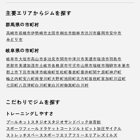
主要エリアからジムを探す
群馬県の市町村
高崎市
前橋市
伊勢崎市
太田市
桐生市
館林市
渋川市
藤岡市
安中市
みどり市
岐阜県の市町村
岐阜市
大垣市
高山市
多治見市
関市
中津川市
美濃市
瑞浪市
羽島市
恵那市
美濃加茂市
土岐市
各務原市
可児市
山県市
瑞穂市
飛騨市
本巣市
郡上市
下呂市
海津市
岐南町
笠松町
養老町
垂井町
関ケ原町
神戸町
輪之内町
安八町
揖斐川町
大野町
池田町
北方町
坂祝町
富加町
川辺町
七宗町
八百津町
白川町
東白川村
御嵩町
白川村
こだわりでジムを探す
トレーニングしやすさ
プール
ホットスタジオ
スタジオ
サンドバック
体育館
スポーツフィールド
ラケットコート
ソルトピット
加圧サイクル
ストレッチスペース
スポーツエリア
フリーエリア
レズミルズ