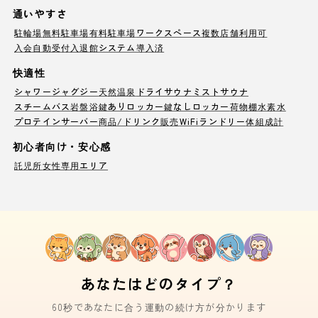
通いやすさ
駐輪場
無料駐車場
有料駐車場
ワークスペース
複数店舗利用可
入会自動受付
入退館システム導入済
快適性
シャワー
ジャグジー
天然温泉
ドライサウナ
ミストサウナ
スチームバス
岩盤浴
鍵ありロッカー
鍵なしロッカー
荷物棚
水素水
プロテインサーバー
商品/ドリンク販売
WiFi
ランドリー
体組成計
初心者向け・安心感
託児所
女性専用エリア
あなたはどのタイプ？
60秒であなたに合う運動の続け方が分かります