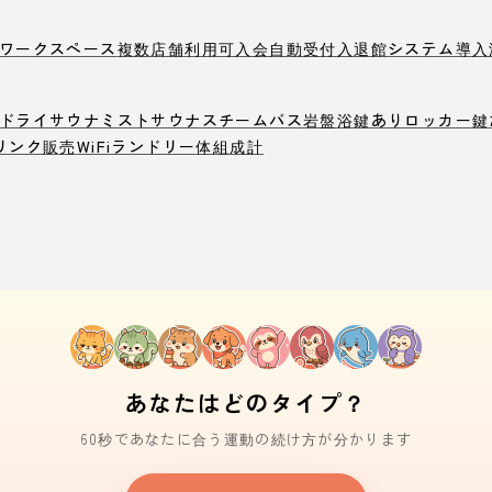
ワークスペース
複数店舗利用可
入会自動受付
入退館システム導入
ドライサウナ
ミストサウナ
スチームバス
岩盤浴
鍵ありロッカー
鍵
リンク販売
WiFi
ランドリー
体組成計
あなたはどのタイプ？
60秒であなたに合う運動の続け方が分かります