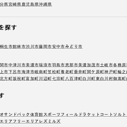
分県
宮崎県
鹿児島県
沖縄県
を探す
桐生市
館林市
渋川市
藤岡市
安中市
みどり市
関市
中津川市
美濃市
瑞浪市
羽島市
恵那市
美濃加茂市
土岐市
各務原
上市
下呂市
海津市
岐南町
笠松町
養老町
垂井町
関ケ原町
神戸町
輪之
北方町
坂祝町
富加町
川辺町
七宗町
八百津町
白川町
東白川村
御嵩町
す
オ
サンドバック
体育館
スポーツフィールド
ラケットコート
ソルト
エリア
フリーエリア
レズミルズ