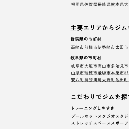
福岡県
佐賀県
長崎県
熊本県
大
主要エリアからジム
群馬県の市町村
高崎市
前橋市
伊勢崎市
太田市
岐阜県の市町村
岐阜市
大垣市
高山市
多治見市
山県市
瑞穂市
飛騨市
本巣市
郡
安八町
揖斐川町
大野町
池田町
こだわりでジムを探
トレーニングしやすさ
プール
ホットスタジオ
スタジ
ストレッチスペース
スポーツ