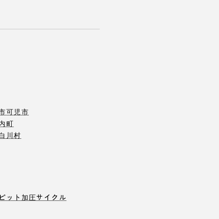
市
可児市
内町
白川村
ピット
加圧サイクル