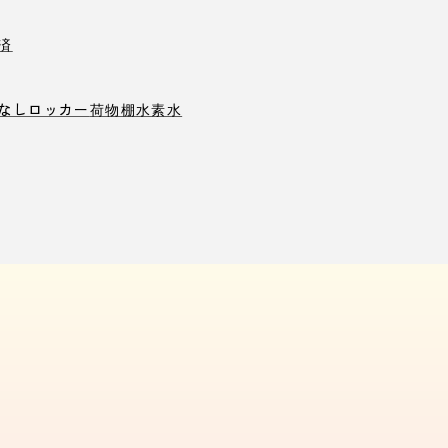
済
なしロッカー
荷物棚
水素水