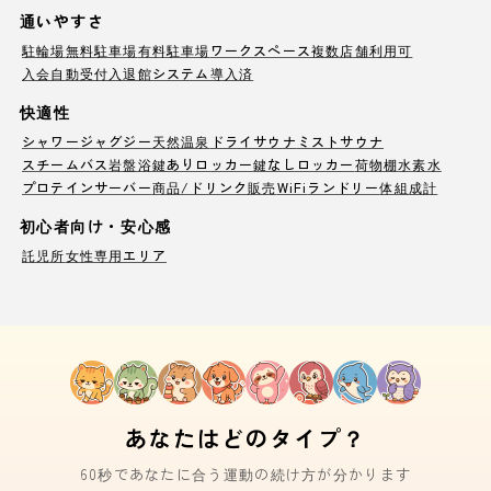
通いやすさ
駐輪場
無料駐車場
有料駐車場
ワークスペース
複数店舗利用可
入会自動受付
入退館システム導入済
快適性
シャワー
ジャグジー
天然温泉
ドライサウナ
ミストサウナ
スチームバス
岩盤浴
鍵ありロッカー
鍵なしロッカー
荷物棚
水素水
プロテインサーバー
商品/ドリンク販売
WiFi
ランドリー
体組成計
初心者向け・安心感
託児所
女性専用エリア
あなたはどのタイプ？
60秒であなたに合う運動の続け方が分かります