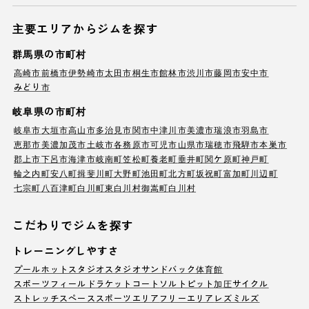
主要エリアからジムを探す
群馬県の市町村
高崎市
前橋市
伊勢崎市
太田市
桐生市
館林市
渋川市
藤岡市
安中市
みどり市
岐阜県の市町村
岐阜市
大垣市
高山市
多治見市
関市
中津川市
美濃市
瑞浪市
羽島市
恵那市
美濃加茂市
土岐市
各務原市
可児市
山県市
瑞穂市
飛騨市
本巣市
郡上市
下呂市
海津市
岐南町
笠松町
養老町
垂井町
関ケ原町
神戸町
輪之内町
安八町
揖斐川町
大野町
池田町
北方町
坂祝町
富加町
川辺町
七宗町
八百津町
白川町
東白川村
御嵩町
白川村
こだわりでジムを探す
トレーニングしやすさ
プール
ホットスタジオ
スタジオ
サンドバック
体育館
スポーツフィールド
ラケットコート
ソルトピット
加圧サイクル
ストレッチスペース
スポーツエリア
フリーエリア
レズミルズ