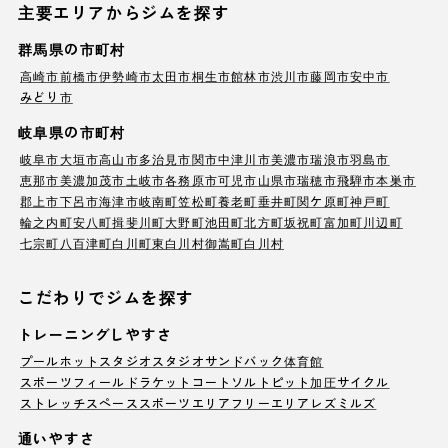
主要エリアからジムを探す
群馬県の市町村
高崎市
前橋市
伊勢崎市
太田市
桐生市
館林市
渋川市
藤岡市
安中市
みどり市
岐阜県の市町村
岐阜市
大垣市
高山市
多治見市
関市
中津川市
美濃市
瑞浪市
羽島市
恵那市
美濃加茂市
土岐市
各務原市
可児市
山県市
瑞穂市
飛騨市
本巣市
郡上市
下呂市
海津市
岐南町
笠松町
養老町
垂井町
関ケ原町
神戸町
輪之内町
安八町
揖斐川町
大野町
池田町
北方町
坂祝町
富加町
川辺町
七宗町
八百津町
白川町
東白川村
御嵩町
白川村
こだわりでジムを探す
トレーニングしやすさ
プール
ホットスタジオ
スタジオ
サンドバック
体育館
スポーツフィールド
ラケットコート
ソルトピット
加圧サイクル
ストレッチスペース
スポーツエリア
フリーエリア
レズミルズ
通いやすさ