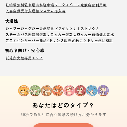
駐輪場
無料駐車場
有料駐車場
ワークスペース
複数店舗利用可
入会自動受付
入退館システム導入済
快適性
シャワー
ジャグジー
天然温泉
ドライサウナ
ミストサウナ
スチームバス
岩盤浴
鍵ありロッカー
鍵なしロッカー
荷物棚
水素水
プロテインサーバー
商品/ドリンク販売
WiFi
ランドリー
体組成計
初心者向け・安心感
託児所
女性専用エリア
あなたはどのタイプ？
60秒であなたに合う運動の続け方が分かります