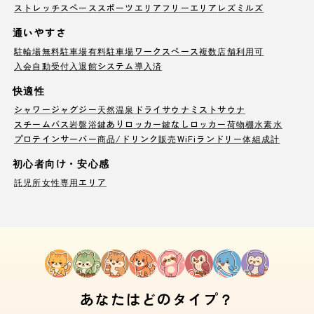
ストレッチスペース
スポーツエリア
フリーエリア
レズミルズ
通いやすさ
駐輪場
無料駐車場
有料駐車場
ワークスペース
複数店舗利用可
入会自動受付
入退館システム導入済
快適性
シャワー
ジャグジー
天然温泉
ドライサウナ
ミストサウナ
スチームバス
岩盤浴
鍵ありロッカー
鍵なしロッカー
荷物棚
水素水
プロテインサーバー
商品/ドリンク販売
WiFi
ランドリー
体組成計
初心者向け・安心感
託児所
女性専用エリア
あなたはどのタイプ？