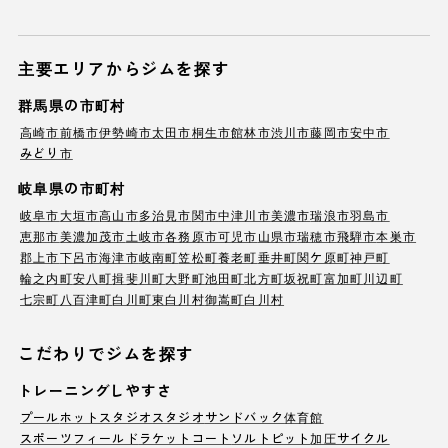
主要エリアからジムを探す
群馬県の市町村
高崎市
前橋市
伊勢崎市
太田市
桐生市
館林市
渋川市
藤岡市
安中市
みどり市
岐阜県の市町村
岐阜市
大垣市
高山市
多治見市
関市
中津川市
美濃市
瑞浪市
羽島市
恵那市
美濃加茂市
土岐市
各務原市
可児市
山県市
瑞穂市
飛騨市
本巣市
郡上市
下呂市
海津市
岐南町
笠松町
養老町
垂井町
関ケ原町
神戸町
輪之内町
安八町
揖斐川町
大野町
池田町
北方町
坂祝町
富加町
川辺町
七宗町
八百津町
白川町
東白川村
御嵩町
白川村
こだわりでジムを探す
トレーニングしやすさ
プール
ホットスタジオ
スタジオ
サンドバック
体育館
スポーツフィールド
ラケットコート
ソルトピット
加圧サイクル