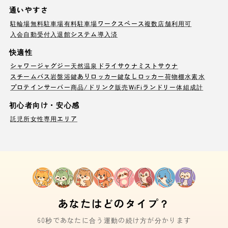
通いやすさ
駐輪場
無料駐車場
有料駐車場
ワークスペース
複数店舗利用可
入会自動受付
入退館システム導入済
快適性
シャワー
ジャグジー
天然温泉
ドライサウナ
ミストサウナ
スチームバス
岩盤浴
鍵ありロッカー
鍵なしロッカー
荷物棚
水素水
プロテインサーバー
商品/ドリンク販売
WiFi
ランドリー
体組成計
初心者向け・安心感
託児所
女性専用エリア
あなたはどのタイプ？
60秒であなたに合う運動の続け方が分かります