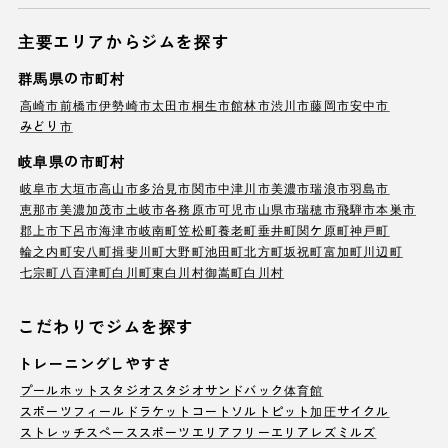
主要エリアからジムを探す
群馬県の市町村
高崎市
前橋市
伊勢崎市
太田市
桐生市
館林市
渋川市
藤岡市
安中市
みどり市
岐阜県の市町村
岐阜市
大垣市
高山市
多治見市
関市
中津川市
美濃市
瑞浪市
羽島市
恵那市
美濃加茂市
土岐市
各務原市
可児市
山県市
瑞穂市
飛騨市
本巣市
郡上市
下呂市
海津市
岐南町
笠松町
養老町
垂井町
関ケ原町
神戸町
輪之内町
安八町
揖斐川町
大野町
池田町
北方町
坂祝町
富加町
川辺町
七宗町
八百津町
白川町
東白川村
御嵩町
白川村
こだわりでジムを探す
トレーニングしやすさ
プール
ホットスタジオ
スタジオ
サンドバック
体育館
スポーツフィールド
ラケットコート
ソルトピット
加圧サイクル
ストレッチスペース
スポーツエリア
フリーエリア
レズミルズ