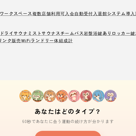
ワークスペース
複数店舗利用可
入会自動受付
入退館システム導入
ドライサウナ
ミストサウナ
スチームバス
岩盤浴
鍵ありロッカー
鍵
リンク販売
WiFi
ランドリー
体組成計
あなたはどのタイプ？
60秒であなたに合う運動の続け方が分かります