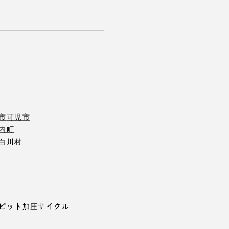
市
可児市
内町
白川村
ピット
加圧サイクル