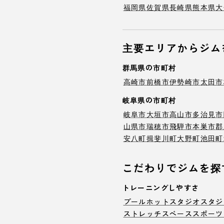
福岡県
佐賀県
長崎県
熊本県
大
主要エリアからジム
群馬県の市町村
高崎市
前橋市
伊勢崎市
太田市
岐阜県の市町村
岐阜市
大垣市
高山市
多治見市
山県市
瑞穂市
飛騨市
本巣市
郡
安八町
揖斐川町
大野町
池田町
こだわりでジムを探
トレーニングしやすさ
プール
ホットスタジオ
スタジ
ストレッチスペース
スポーツ