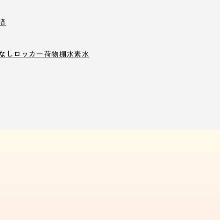
済
なしロッカー
荷物棚
水素水