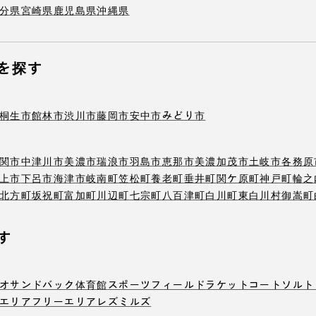
分県
宮崎県
鹿児島県
沖縄県
を探す
桐生市
館林市
渋川市
藤岡市
安中市
みどり市
関市
中津川市
美濃市
瑞浪市
羽島市
恵那市
美濃加茂市
土岐市
各務原
上市
下呂市
海津市
岐南町
笠松町
養老町
垂井町
関ケ原町
神戸町
輪之
北方町
坂祝町
富加町
川辺町
七宗町
八百津町
白川町
東白川村
御嵩町
す
オ
サンドバック
体育館
スポーツフィールド
ラケットコート
ソルト
エリア
フリーエリア
レズミルズ