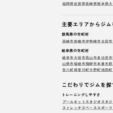
福岡県
佐賀県
長崎県
熊本県
大
主要エリアからジム
群馬県の市町村
高崎市
前橋市
伊勢崎市
太田市
岐阜県の市町村
岐阜市
大垣市
高山市
多治見市
山県市
瑞穂市
飛騨市
本巣市
郡
安八町
揖斐川町
大野町
池田町
こだわりでジムを探
トレーニングしやすさ
プール
ホットスタジオ
スタジ
ストレッチスペース
スポーツ