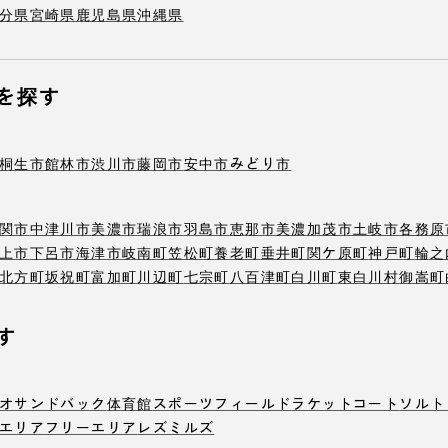
分県
宮崎県
鹿児島県
沖縄県
を探す
桐生市
館林市
渋川市
藤岡市
安中市
みどり市
関市
中津川市
美濃市
瑞浪市
羽島市
恵那市
美濃加茂市
土岐市
各務原
上市
下呂市
海津市
岐南町
笠松町
養老町
垂井町
関ケ原町
神戸町
輪之
北方町
坂祝町
富加町
川辺町
七宗町
八百津町
白川町
東白川村
御嵩町
す
オ
サンドバック
体育館
スポーツフィールド
ラケットコート
ソルト
エリア
フリーエリア
レズミルズ