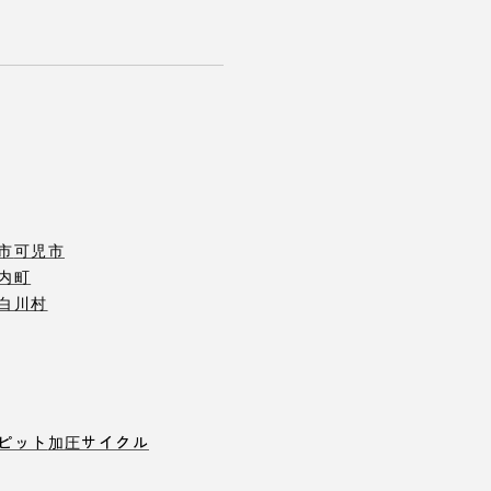
市
可児市
内町
白川村
ピット
加圧サイクル