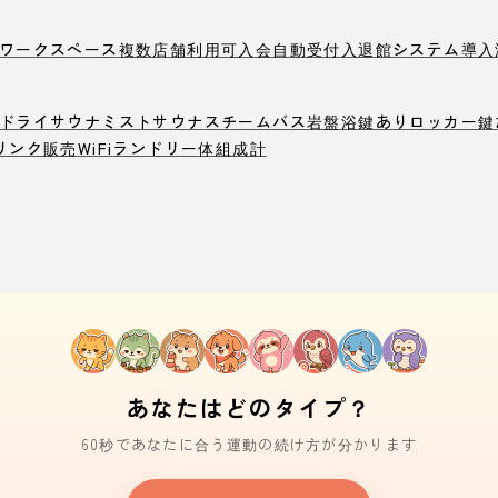
ワークスペース
複数店舗利用可
入会自動受付
入退館システム導入
ドライサウナ
ミストサウナ
スチームバス
岩盤浴
鍵ありロッカー
鍵
リンク販売
WiFi
ランドリー
体組成計
あなたはどのタイプ？
60秒であなたに合う運動の続け方が分かります