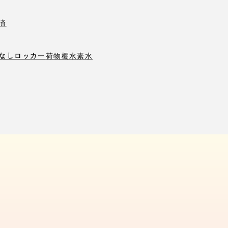
済
なしロッカー
荷物棚
水素水