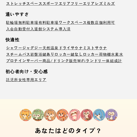
ストレッチスペース
スポーツエリア
フリーエリア
レズミルズ
通いやすさ
駐輪場
無料駐車場
有料駐車場
ワークスペース
複数店舗利用可
入会自動受付
入退館システム導入済
快適性
シャワー
ジャグジー
天然温泉
ドライサウナ
ミストサウナ
スチームバス
岩盤浴
鍵ありロッカー
鍵なしロッカー
荷物棚
水素水
プロテインサーバー
商品/ドリンク販売
WiFi
ランドリー
体組成計
初心者向け・安心感
託児所
女性専用エリア
あなたはどのタイプ？