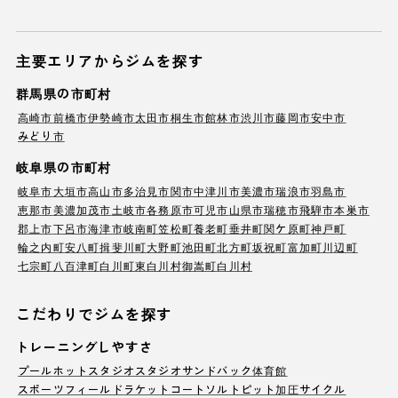
主要エリアからジムを探す
群馬県の市町村
高崎市
前橋市
伊勢崎市
太田市
桐生市
館林市
渋川市
藤岡市
安中市
みどり市
岐阜県の市町村
岐阜市
大垣市
高山市
多治見市
関市
中津川市
美濃市
瑞浪市
羽島市
恵那市
美濃加茂市
土岐市
各務原市
可児市
山県市
瑞穂市
飛騨市
本巣市
郡上市
下呂市
海津市
岐南町
笠松町
養老町
垂井町
関ケ原町
神戸町
輪之内町
安八町
揖斐川町
大野町
池田町
北方町
坂祝町
富加町
川辺町
七宗町
八百津町
白川町
東白川村
御嵩町
白川村
こだわりでジムを探す
トレーニングしやすさ
プール
ホットスタジオ
スタジオ
サンドバック
体育館
スポーツフィールド
ラケットコート
ソルトピット
加圧サイクル