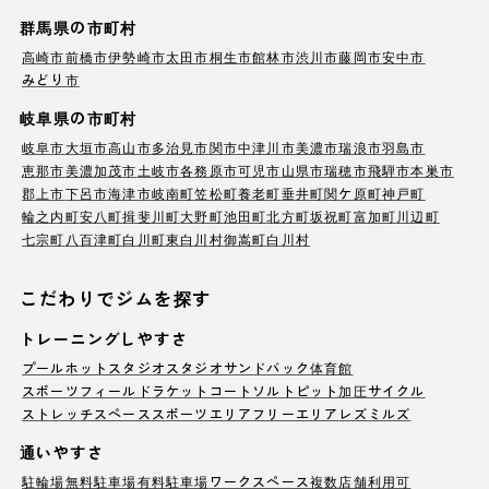
群馬県の市町村
高崎市
前橋市
伊勢崎市
太田市
桐生市
館林市
渋川市
藤岡市
安中市
みどり市
岐阜県の市町村
岐阜市
大垣市
高山市
多治見市
関市
中津川市
美濃市
瑞浪市
羽島市
恵那市
美濃加茂市
土岐市
各務原市
可児市
山県市
瑞穂市
飛騨市
本巣市
郡上市
下呂市
海津市
岐南町
笠松町
養老町
垂井町
関ケ原町
神戸町
輪之内町
安八町
揖斐川町
大野町
池田町
北方町
坂祝町
富加町
川辺町
七宗町
八百津町
白川町
東白川村
御嵩町
白川村
こだわりでジムを探す
トレーニングしやすさ
プール
ホットスタジオ
スタジオ
サンドバック
体育館
スポーツフィールド
ラケットコート
ソルトピット
加圧サイクル
ストレッチスペース
スポーツエリア
フリーエリア
レズミルズ
通いやすさ
駐輪場
無料駐車場
有料駐車場
ワークスペース
複数店舗利用可