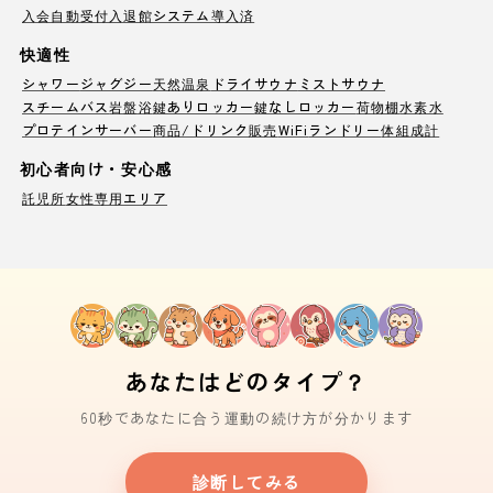
入会自動受付
入退館システム導入済
快適性
シャワー
ジャグジー
天然温泉
ドライサウナ
ミストサウナ
スチームバス
岩盤浴
鍵ありロッカー
鍵なしロッカー
荷物棚
水素水
プロテインサーバー
商品/ドリンク販売
WiFi
ランドリー
体組成計
初心者向け・安心感
託児所
女性専用エリア
あなたはどのタイプ？
60秒であなたに合う運動の続け方が分かります
診断してみる