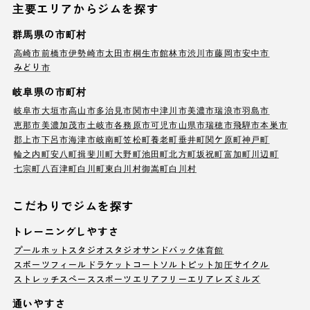
主要エリアからジムを探す
群馬県の市町村
高崎市
前橋市
伊勢崎市
太田市
桐生市
館林市
渋川市
藤岡市
安中市
みどり市
岐阜県の市町村
岐阜市
大垣市
高山市
多治見市
関市
中津川市
美濃市
瑞浪市
羽島市
恵那市
美濃加茂市
土岐市
各務原市
可児市
山県市
瑞穂市
飛騨市
本巣市
郡上市
下呂市
海津市
岐南町
笠松町
養老町
垂井町
関ケ原町
神戸町
輪之内町
安八町
揖斐川町
大野町
池田町
北方町
坂祝町
富加町
川辺町
七宗町
八百津町
白川町
東白川村
御嵩町
白川村
こだわりでジムを探す
トレーニングしやすさ
プール
ホットスタジオ
スタジオ
サンドバック
体育館
スポーツフィールド
ラケットコート
ソルトピット
加圧サイクル
ストレッチスペース
スポーツエリア
フリーエリア
レズミルズ
通いやすさ