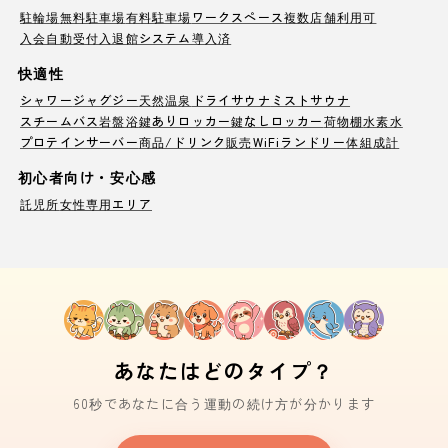
駐輪場
無料駐車場
有料駐車場
ワークスペース
複数店舗利用可
入会自動受付
入退館システム導入済
快適性
シャワー
ジャグジー
天然温泉
ドライサウナ
ミストサウナ
スチームバス
岩盤浴
鍵ありロッカー
鍵なしロッカー
荷物棚
水素水
プロテインサーバー
商品/ドリンク販売
WiFi
ランドリー
体組成計
初心者向け・安心感
託児所
女性専用エリア
あなたはどのタイプ？
60秒であなたに合う運動の続け方が分かります