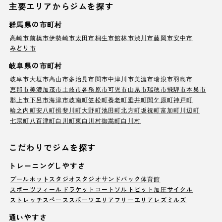
主要エリアからジムを探す
群馬県の市町村
高崎市
前橋市
伊勢崎市
太田市
桐生市
館林市
渋川市
藤岡市
安中市
みどり市
岐阜県の市町村
岐阜市
大垣市
高山市
多治見市
関市
中津川市
美濃市
瑞浪市
羽島市
恵那市
美濃加茂市
土岐市
各務原市
可児市
山県市
瑞穂市
飛騨市
本巣市
郡上市
下呂市
海津市
岐南町
笠松町
養老町
垂井町
関ケ原町
神戸町
輪之内町
安八町
揖斐川町
大野町
池田町
北方町
坂祝町
富加町
川辺町
七宗町
八百津町
白川町
東白川村
御嵩町
白川村
こだわりでジムを探す
トレーニングしやすさ
プール
ホットスタジオ
スタジオ
サンドバック
体育館
スポーツフィールド
ラケットコート
ソルトピット
加圧サイクル
ストレッチスペース
スポーツエリア
フリーエリア
レズミルズ
通いやすさ