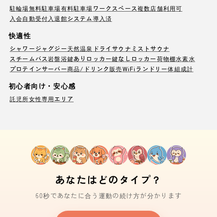
駐輪場
無料駐車場
有料駐車場
ワークスペース
複数店舗利用可
入会自動受付
入退館システム導入済
快適性
シャワー
ジャグジー
天然温泉
ドライサウナ
ミストサウナ
スチームバス
岩盤浴
鍵ありロッカー
鍵なしロッカー
荷物棚
水素水
プロテインサーバー
商品/ドリンク販売
WiFi
ランドリー
体組成計
初心者向け・安心感
託児所
女性専用エリア
あなたはどのタイプ？
60秒であなたに合う運動の続け方が分かります