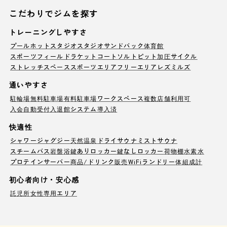
こだわりでジムを探す
トレーニングしやすさ
プール
ホットスタジオ
スタジオ
サンドバック
体育館
スポーツフィールド
ラケットコート
ソルトピット
加圧サイクル
ストレッチスペース
スポーツエリア
フリーエリア
レズミルズ
通いやすさ
駐輪場
無料駐車場
有料駐車場
ワークスペース
複数店舗利用可
入会自動受付
入退館システム導入済
快適性
シャワー
ジャグジー
天然温泉
ドライサウナ
ミストサウナ
スチームバス
岩盤浴
鍵ありロッカー
鍵なしロッカー
荷物棚
水素水
プロテインサーバー
商品/ドリンク販売
WiFi
ランドリー
体組成計
初心者向け・安心感
託児所
女性専用エリア