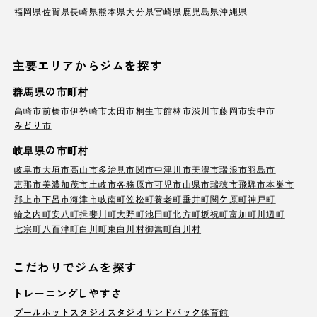
福岡県
佐賀県
長崎県
熊本県
大分県
宮崎県
鹿児島県
沖縄県
主要エリアからジムを探す
群馬県の市町村
高崎市
前橋市
伊勢崎市
太田市
桐生市
館林市
渋川市
藤岡市
安中市
みどり市
岐阜県の市町村
岐阜市
大垣市
高山市
多治見市
関市
中津川市
美濃市
瑞浪市
羽島市
恵那市
美濃加茂市
土岐市
各務原市
可児市
山県市
瑞穂市
飛騨市
本巣市
郡上市
下呂市
海津市
岐南町
笠松町
養老町
垂井町
関ケ原町
神戸町
輪之内町
安八町
揖斐川町
大野町
池田町
北方町
坂祝町
富加町
川辺町
七宗町
八百津町
白川町
東白川村
御嵩町
白川村
こだわりでジムを探す
トレーニングしやすさ
プール
ホットスタジオ
スタジオ
サンドバック
体育館