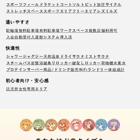
スポーツフィールド
ラケットコート
ソルトピット
加圧サイクル
ストレッチスペース
スポーツエリア
フリーエリア
レズミルズ
通いやすさ
駐輪場
無料駐車場
有料駐車場
ワークスペース
複数店舗利用可
入会自動受付
入退館システム導入済
快適性
シャワー
ジャグジー
天然温泉
ドライサウナ
ミストサウナ
スチームバス
岩盤浴
鍵ありロッカー
鍵なしロッカー
荷物棚
水素水
プロテインサーバー
商品/ドリンク販売
WiFi
ランドリー
体組成計
初心者向け・安心感
託児所
女性専用エリア