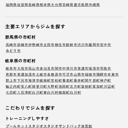
福岡県
佐賀県
長崎県
熊本県
大分県
宮崎県
鹿児島県
沖縄県
主要エリアからジムを探す
群馬県の市町村
高崎市
前橋市
伊勢崎市
太田市
桐生市
館林市
渋川市
藤岡市
安中市
みどり市
岐阜県の市町村
岐阜市
大垣市
高山市
多治見市
関市
中津川市
美濃市
瑞浪市
羽島市
恵那市
美濃加茂市
土岐市
各務原市
可児市
山県市
瑞穂市
飛騨市
本巣市
郡上市
下呂市
海津市
岐南町
笠松町
養老町
垂井町
関ケ原町
神戸町
輪之内町
安八町
揖斐川町
大野町
池田町
北方町
坂祝町
富加町
川辺町
七宗町
八百津町
白川町
東白川村
御嵩町
白川村
こだわりでジムを探す
トレーニングしやすさ
プール
ホットスタジオ
スタジオ
サンドバック
体育館