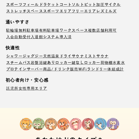
スポーツフィールド
ラケットコート
ソルトピット
加圧サイクル
ストレッチスペース
スポーツエリア
フリーエリア
レズミルズ
通いやすさ
駐輪場
無料駐車場
有料駐車場
ワークスペース
複数店舗利用可
入会自動受付
入退館システム導入済
快適性
シャワー
ジャグジー
天然温泉
ドライサウナ
ミストサウナ
スチームバス
岩盤浴
鍵ありロッカー
鍵なしロッカー
荷物棚
水素水
プロテインサーバー
商品/ドリンク販売
WiFi
ランドリー
体組成計
初心者向け・安心感
託児所
女性専用エリア