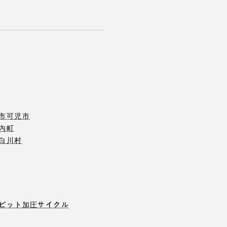
市
可児市
内町
白川村
ピット
加圧サイクル