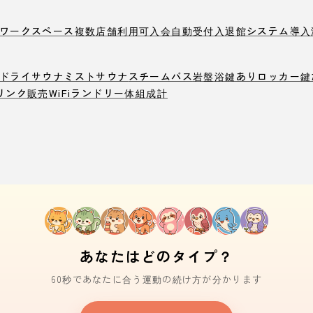
ワークスペース
複数店舗利用可
入会自動受付
入退館システム導入
ドライサウナ
ミストサウナ
スチームバス
岩盤浴
鍵ありロッカー
鍵
リンク販売
WiFi
ランドリー
体組成計
あなたはどのタイプ？
60秒であなたに合う運動の続け方が分かります