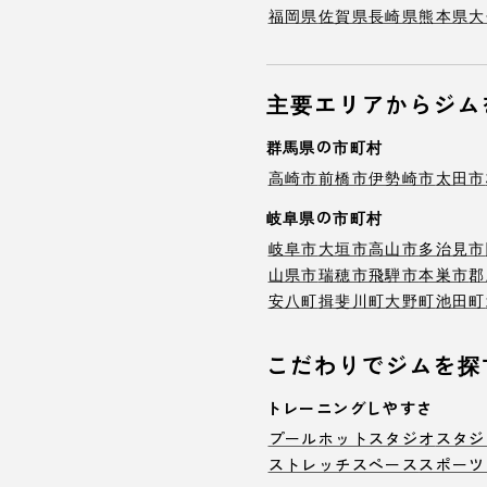
福岡県
佐賀県
長崎県
熊本県
大
主要エリアからジム
群馬県の市町村
高崎市
前橋市
伊勢崎市
太田市
岐阜県の市町村
岐阜市
大垣市
高山市
多治見市
山県市
瑞穂市
飛騨市
本巣市
郡
安八町
揖斐川町
大野町
池田町
こだわりでジムを探
トレーニングしやすさ
プール
ホットスタジオ
スタジ
ストレッチスペース
スポーツ