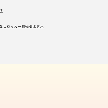
済
なしロッカー
荷物棚
水素水