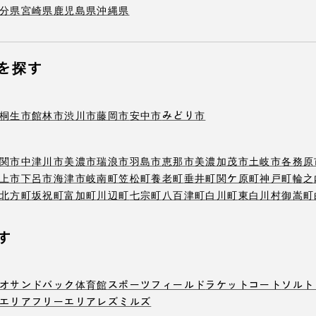
分県
宮崎県
鹿児島県
沖縄県
を探す
桐生市
館林市
渋川市
藤岡市
安中市
みどり市
関市
中津川市
美濃市
瑞浪市
羽島市
恵那市
美濃加茂市
土岐市
各務原
上市
下呂市
海津市
岐南町
笠松町
養老町
垂井町
関ケ原町
神戸町
輪之
北方町
坂祝町
富加町
川辺町
七宗町
八百津町
白川町
東白川村
御嵩町
す
オ
サンドバック
体育館
スポーツフィールド
ラケットコート
ソルト
エリア
フリーエリア
レズミルズ