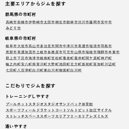
主要エリアからジムを探す
群馬県の市町村
高崎市
前橋市
伊勢崎市
太田市
桐生市
館林市
渋川市
藤岡市
安中市
みどり市
岐阜県の市町村
岐阜市
大垣市
高山市
多治見市
関市
中津川市
美濃市
瑞浪市
羽島市
恵那市
美濃加茂市
土岐市
各務原市
可児市
山県市
瑞穂市
飛騨市
本巣市
郡上市
下呂市
海津市
岐南町
笠松町
養老町
垂井町
関ケ原町
神戸町
輪之内町
安八町
揖斐川町
大野町
池田町
北方町
坂祝町
富加町
川辺町
七宗町
八百津町
白川町
東白川村
御嵩町
白川村
こだわりでジムを探す
トレーニングしやすさ
プール
ホットスタジオ
スタジオ
サンドバック
体育館
スポーツフィールド
ラケットコート
ソルトピット
加圧サイクル
ストレッチスペース
スポーツエリア
フリーエリア
レズミルズ
通いやすさ