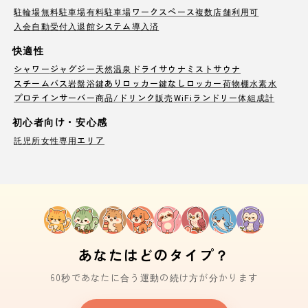
駐輪場
無料駐車場
有料駐車場
ワークスペース
複数店舗利用可
入会自動受付
入退館システム導入済
快適性
シャワー
ジャグジー
天然温泉
ドライサウナ
ミストサウナ
スチームバス
岩盤浴
鍵ありロッカー
鍵なしロッカー
荷物棚
水素水
プロテインサーバー
商品/ドリンク販売
WiFi
ランドリー
体組成計
初心者向け・安心感
託児所
女性専用エリア
あなたはどのタイプ？
60秒であなたに合う運動の続け方が分かります