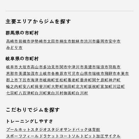
主要エリアからジムを探す
群馬県の市町村
高崎市
前橋市
伊勢崎市
太田市
桐生市
館林市
渋川市
藤岡市
安中市
みどり市
岐阜県の市町村
岐阜市
大垣市
高山市
多治見市
関市
中津川市
美濃市
瑞浪市
羽島市
恵那市
美濃加茂市
土岐市
各務原市
可児市
山県市
瑞穂市
飛騨市
本巣市
郡上市
下呂市
海津市
岐南町
笠松町
養老町
垂井町
関ケ原町
神戸町
輪之内町
安八町
揖斐川町
大野町
池田町
北方町
坂祝町
富加町
川辺町
七宗町
八百津町
白川町
東白川村
御嵩町
白川村
こだわりでジムを探す
トレーニングしやすさ
プール
ホットスタジオ
スタジオ
サンドバック
体育館
スポーツフィールド
ラケットコート
ソルトピット
加圧サイクル