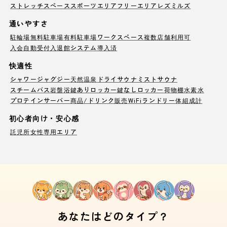
ストレッチスペース
スポーツエリア
フリーエリア
レズミルズ
通いやすさ
駐輪場
無料駐車場
有料駐車場
ワークスペース
複数店舗利用可
入会自動受付
入退館システム導入済
快適性
シャワー
ジャグジー
天然温泉
ドライサウナ
ミストサウナ
スチームバス
岩盤浴
鍵ありロッカー
鍵なしロッカー
荷物棚
水素水
プロテインサーバー
商品/ドリンク販売
WiFi
ランドリー
体組成計
初心者向け・安心感
託児所
女性専用エリア
あなたはどのタイプ？