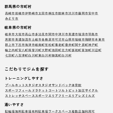
群馬県の市町村
高崎市
前橋市
伊勢崎市
太田市
桐生市
館林市
渋川市
藤岡市
安中市
みどり市
岐阜県の市町村
岐阜市
大垣市
高山市
多治見市
関市
中津川市
美濃市
瑞浪市
羽島市
恵那市
美濃加茂市
土岐市
各務原市
可児市
山県市
瑞穂市
飛騨市
本巣市
郡上市
下呂市
海津市
岐南町
笠松町
養老町
垂井町
関ケ原町
神戸町
輪之内町
安八町
揖斐川町
大野町
池田町
北方町
坂祝町
富加町
川辺町
七宗町
八百津町
白川町
東白川村
御嵩町
白川村
こだわりでジムを探す
トレーニングしやすさ
プール
ホットスタジオ
スタジオ
サンドバック
体育館
スポーツフィールド
ラケットコート
ソルトピット
加圧サイクル
ストレッチスペース
スポーツエリア
フリーエリア
レズミルズ
通いやすさ
駐輪場
無料駐車場
有料駐車場
ワークスペース
複数店舗利用可