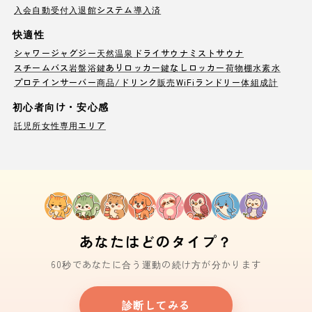
入会自動受付
入退館システム導入済
快適性
シャワー
ジャグジー
天然温泉
ドライサウナ
ミストサウナ
スチームバス
岩盤浴
鍵ありロッカー
鍵なしロッカー
荷物棚
水素水
プロテインサーバー
商品/ドリンク販売
WiFi
ランドリー
体組成計
初心者向け・安心感
託児所
女性専用エリア
あなたはどのタイプ？
60秒であなたに合う運動の続け方が分かります
診断してみる