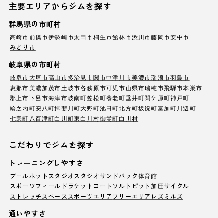
主要エリアからジムを探す
群馬県の市町村
高崎市
前橋市
伊勢崎市
太田市
桐生市
館林市
渋川市
藤岡市
安中市
みどり市
岐阜県の市町村
岐阜市
大垣市
高山市
多治見市
関市
中津川市
美濃市
瑞浪市
羽島市
恵那市
美濃加茂市
土岐市
各務原市
可児市
山県市
瑞穂市
飛騨市
本巣市
郡上市
下呂市
海津市
岐南町
笠松町
養老町
垂井町
関ケ原町
神戸町
輪之内町
安八町
揖斐川町
大野町
池田町
北方町
坂祝町
富加町
川辺町
七宗町
八百津町
白川町
東白川村
御嵩町
白川村
こだわりでジムを探す
トレーニングしやすさ
プール
ホットスタジオ
スタジオ
サンドバック
体育館
スポーツフィールド
ラケットコート
ソルトピット
加圧サイクル
ストレッチスペース
スポーツエリア
フリーエリア
レズミルズ
通いやすさ