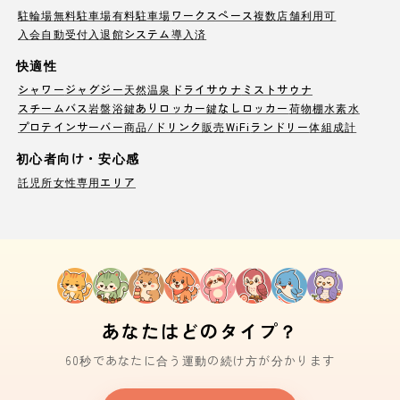
駐輪場
無料駐車場
有料駐車場
ワークスペース
複数店舗利用可
入会自動受付
入退館システム導入済
快適性
シャワー
ジャグジー
天然温泉
ドライサウナ
ミストサウナ
スチームバス
岩盤浴
鍵ありロッカー
鍵なしロッカー
荷物棚
水素水
プロテインサーバー
商品/ドリンク販売
WiFi
ランドリー
体組成計
初心者向け・安心感
託児所
女性専用エリア
あなたはどのタイプ？
60秒であなたに合う運動の続け方が分かります