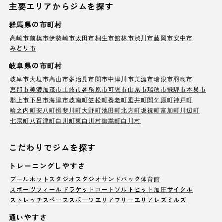
主要エリアからジムを探す
群馬県の市町村
高崎市
前橋市
伊勢崎市
太田市
桐生市
館林市
渋川市
藤岡市
安中市
みどり市
岐阜県の市町村
岐阜市
大垣市
高山市
多治見市
関市
中津川市
美濃市
瑞浪市
羽島市
恵那市
美濃加茂市
土岐市
各務原市
可児市
山県市
瑞穂市
飛騨市
本巣市
郡上市
下呂市
海津市
岐南町
笠松町
養老町
垂井町
関ケ原町
神戸町
輪之内町
安八町
揖斐川町
大野町
池田町
北方町
坂祝町
富加町
川辺町
七宗町
八百津町
白川町
東白川村
御嵩町
白川村
こだわりでジムを探す
トレーニングしやすさ
プール
ホットスタジオ
スタジオ
サンドバック
体育館
スポーツフィールド
ラケットコート
ソルトピット
加圧サイクル
ストレッチスペース
スポーツエリア
フリーエリア
レズミルズ
通いやすさ