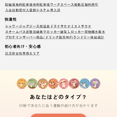
駐輪場
無料駐車場
有料駐車場
ワークスペース
複数店舗利用可
入会自動受付
入退館システム導入済
快適性
シャワー
ジャグジー
天然温泉
ドライサウナ
ミストサウナ
スチームバス
岩盤浴
鍵ありロッカー
鍵なしロッカー
荷物棚
水素水
プロテインサーバー
商品/ドリンク販売
WiFi
ランドリー
体組成計
初心者向け・安心感
託児所
女性専用エリア
あなたはどのタイプ？
60秒であなたに合う運動の続け方が分かります