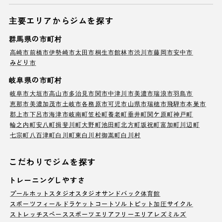
主要エリアからジムを探す
群馬県の市町村
高崎市
前橋市
伊勢崎市
太田市
桐生市
館林市
渋川市
藤岡市
安中市
みどり市
岐阜県の市町村
岐阜市
大垣市
高山市
多治見市
関市
中津川市
美濃市
瑞浪市
羽島市
恵那市
美濃加茂市
土岐市
各務原市
可児市
山県市
瑞穂市
飛騨市
本巣市
郡上市
下呂市
海津市
岐南町
笠松町
養老町
垂井町
関ケ原町
神戸町
輪之内町
安八町
揖斐川町
大野町
池田町
北方町
坂祝町
富加町
川辺町
七宗町
八百津町
白川町
東白川村
御嵩町
白川村
こだわりでジムを探す
トレーニングしやすさ
プール
ホットスタジオ
スタジオ
サンドバック
体育館
スポーツフィールド
ラケットコート
ソルトピット
加圧サイクル
ストレッチスペース
スポーツエリア
フリーエリア
レズミルズ