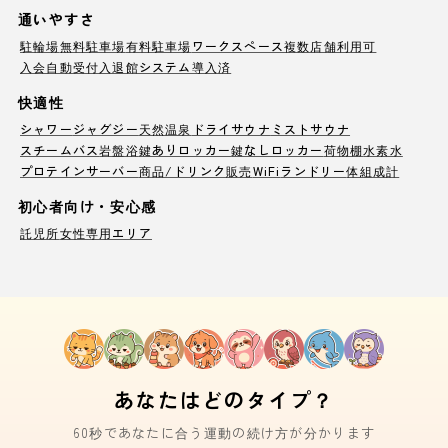
通いやすさ
駐輪場
無料駐車場
有料駐車場
ワークスペース
複数店舗利用可
入会自動受付
入退館システム導入済
快適性
シャワー
ジャグジー
天然温泉
ドライサウナ
ミストサウナ
スチームバス
岩盤浴
鍵ありロッカー
鍵なしロッカー
荷物棚
水素水
プロテインサーバー
商品/ドリンク販売
WiFi
ランドリー
体組成計
初心者向け・安心感
託児所
女性専用エリア
あなたはどのタイプ？
60秒であなたに合う運動の続け方が分かります