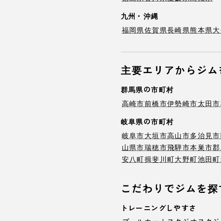
九州・沖縄
福岡県
佐賀県
長崎県
熊本県
大
主要エリアからジム
群馬県の市町村
高崎市
前橋市
伊勢崎市
太田市
岐阜県の市町村
岐阜市
大垣市
高山市
多治見市
山県市
瑞穂市
飛騨市
本巣市
郡
安八町
揖斐川町
大野町
池田町
こだわりでジムを探
トレーニングしやすさ