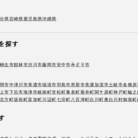
分県
宮崎県
鹿児島県
沖縄県
を探す
桐生市
館林市
渋川市
藤岡市
安中市
みどり市
関市
中津川市
美濃市
瑞浪市
羽島市
恵那市
美濃加茂市
土岐市
各務原
上市
下呂市
海津市
岐南町
笠松町
養老町
垂井町
関ケ原町
神戸町
輪之
北方町
坂祝町
富加町
川辺町
七宗町
八百津町
白川町
東白川村
御嵩町
す