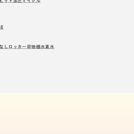
ピット
加圧サイクル
済
なしロッカー
荷物棚
水素水