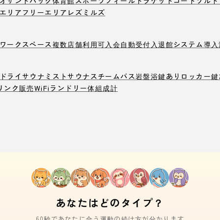
オ
サンドバック
体育館
スポーツフィールド
ラケットコート
ソルト
エリア
フリーエリア
レズミルズ
ワークスペース
複数店舗利用可
入会自動受付
入退館システム導入
ドライサウナ
ミストサウナ
スチームバス
岩盤浴
鍵ありロッカー
鍵
リンク販売
WiFi
ランドリー
体組成計
あなたはどのタイプ？
60秒であなたに合う運動の続け方が分かります