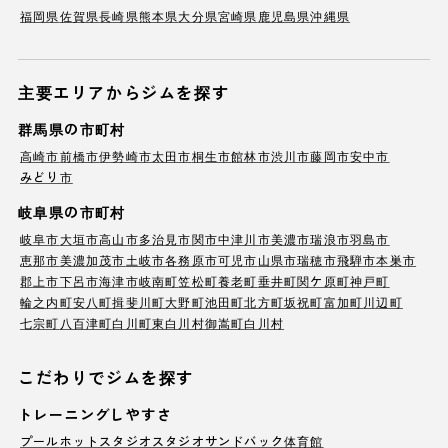
福岡県
佐賀県
長崎県
熊本県
大分県
宮崎県
鹿児島県
沖縄県
主要エリアからジムを探す
群馬県の市町村
高崎市
前橋市
伊勢崎市
太田市
桐生市
館林市
渋川市
藤岡市
安中市
みどり市
岐阜県の市町村
岐阜市
大垣市
高山市
多治見市
関市
中津川市
美濃市
瑞浪市
羽島市
恵那市
美濃加茂市
土岐市
各務原市
可児市
山県市
瑞穂市
飛騨市
本巣市
郡上市
下呂市
海津市
岐南町
笠松町
養老町
垂井町
関ケ原町
神戸町
輪之内町
安八町
揖斐川町
大野町
池田町
北方町
坂祝町
富加町
川辺町
七宗町
八百津町
白川町
東白川村
御嵩町
白川村
こだわりでジムを探す
トレーニングしやすさ
プール
ホットスタジオ
スタジオ
サンドバック
体育館