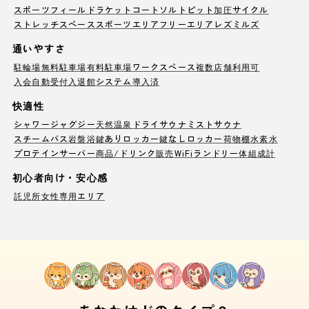
スポーツフィールド
ラケットコート
ソルトピット
加圧サイクル
ストレッチスペース
スポーツエリア
フリーエリア
レズミルズ
通いやすさ
駐輪場
無料駐車場
有料駐車場
ワークスペース
複数店舗利用可
入会自動受付
入退館システム導入済
快適性
シャワー
ジャグジー
天然温泉
ドライサウナ
ミストサウナ
スチームバス
岩盤浴
鍵ありロッカー
鍵なしロッカー
荷物棚
水素水
プロテインサーバー
商品/ドリンク販売
WiFi
ランドリー
体組成計
初心者向け・安心感
託児所
女性専用エリア