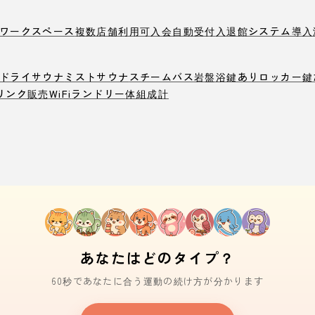
ワークスペース
複数店舗利用可
入会自動受付
入退館システム導入
ドライサウナ
ミストサウナ
スチームバス
岩盤浴
鍵ありロッカー
鍵
リンク販売
WiFi
ランドリー
体組成計
あなたはどのタイプ？
60秒であなたに合う運動の続け方が分かります