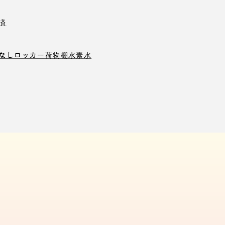
済
なしロッカー
荷物棚
水素水