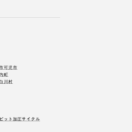
市
可児市
内町
白川村
ピット
加圧サイクル