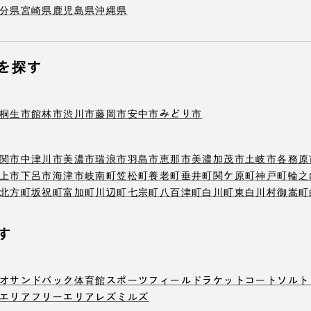
分県
宮崎県
鹿児島県
沖縄県
を探す
桐生市
館林市
渋川市
藤岡市
安中市
みどり市
関市
中津川市
美濃市
瑞浪市
羽島市
恵那市
美濃加茂市
土岐市
各務原
上市
下呂市
海津市
岐南町
笠松町
養老町
垂井町
関ケ原町
神戸町
輪之
北方町
坂祝町
富加町
川辺町
七宗町
八百津町
白川町
東白川村
御嵩町
す
オ
サンドバック
体育館
スポーツフィールド
ラケットコート
ソルト
エリア
フリーエリア
レズミルズ