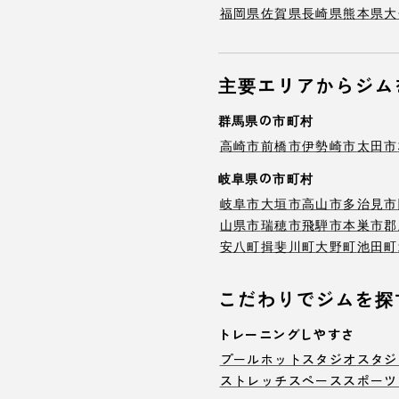
福岡県
佐賀県
長崎県
熊本県
大
主要エリアからジム
群馬県の市町村
高崎市
前橋市
伊勢崎市
太田市
岐阜県の市町村
岐阜市
大垣市
高山市
多治見市
山県市
瑞穂市
飛騨市
本巣市
郡
安八町
揖斐川町
大野町
池田町
こだわりでジムを探
トレーニングしやすさ
プール
ホットスタジオ
スタジ
ストレッチスペース
スポーツ