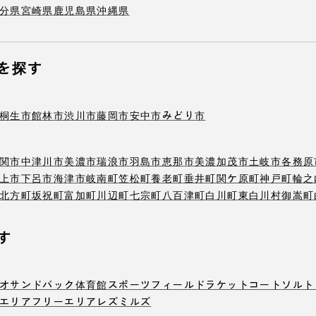
分県
宮崎県
鹿児島県
沖縄県
を探す
桐生市
館林市
渋川市
藤岡市
安中市
みどり市
関市
中津川市
美濃市
瑞浪市
羽島市
恵那市
美濃加茂市
土岐市
各務原
上市
下呂市
海津市
岐南町
笠松町
養老町
垂井町
関ケ原町
神戸町
輪之
北方町
坂祝町
富加町
川辺町
七宗町
八百津町
白川町
東白川村
御嵩町
す
オ
サンドバック
体育館
スポーツフィールド
ラケットコート
ソルト
エリア
フリーエリア
レズミルズ