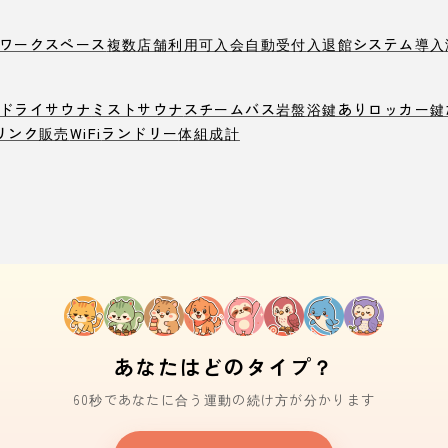
ワークスペース
複数店舗利用可
入会自動受付
入退館システム導入
ドライサウナ
ミストサウナ
スチームバス
岩盤浴
鍵ありロッカー
鍵
リンク販売
WiFi
ランドリー
体組成計
あなたはどのタイプ？
60秒であなたに合う運動の続け方が分かります