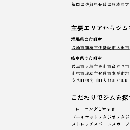
福岡県
佐賀県
長崎県
熊本県
大
主要エリアからジム
群馬県の市町村
高崎市
前橋市
伊勢崎市
太田市
岐阜県の市町村
岐阜市
大垣市
高山市
多治見市
山県市
瑞穂市
飛騨市
本巣市
郡
安八町
揖斐川町
大野町
池田町
こだわりでジムを探
トレーニングしやすさ
プール
ホットスタジオ
スタジ
ストレッチスペース
スポーツ