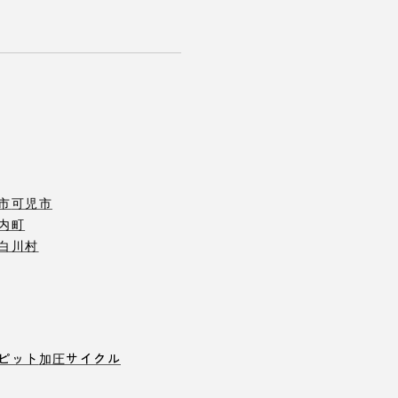
市
可児市
内町
白川村
ピット
加圧サイクル