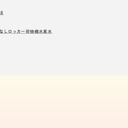
済
なしロッカー
荷物棚
水素水