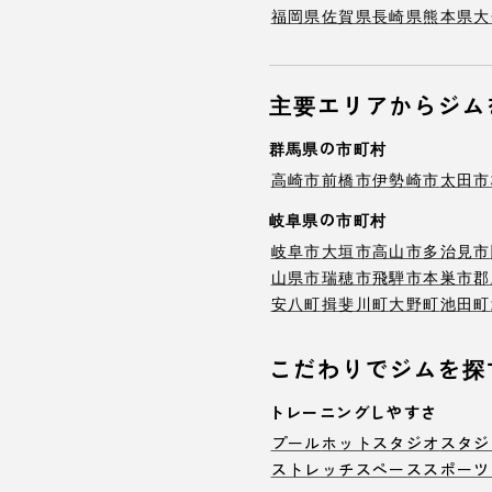
福岡県
佐賀県
長崎県
熊本県
大
主要エリアからジム
群馬県の市町村
高崎市
前橋市
伊勢崎市
太田市
岐阜県の市町村
岐阜市
大垣市
高山市
多治見市
山県市
瑞穂市
飛騨市
本巣市
郡
安八町
揖斐川町
大野町
池田町
こだわりでジムを探
トレーニングしやすさ
プール
ホットスタジオ
スタジ
ストレッチスペース
スポーツ