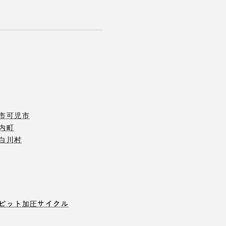
市
可児市
内町
白川村
ピット
加圧サイクル