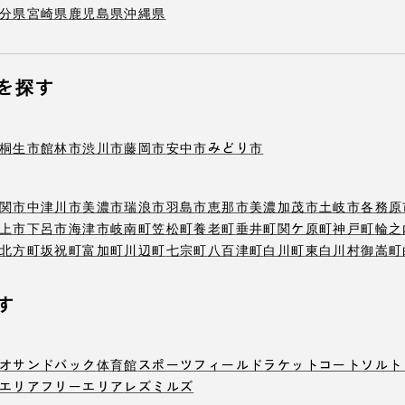
分県
宮崎県
鹿児島県
沖縄県
を探す
桐生市
館林市
渋川市
藤岡市
安中市
みどり市
関市
中津川市
美濃市
瑞浪市
羽島市
恵那市
美濃加茂市
土岐市
各務原
上市
下呂市
海津市
岐南町
笠松町
養老町
垂井町
関ケ原町
神戸町
輪之
北方町
坂祝町
富加町
川辺町
七宗町
八百津町
白川町
東白川村
御嵩町
す
オ
サンドバック
体育館
スポーツフィールド
ラケットコート
ソルト
エリア
フリーエリア
レズミルズ