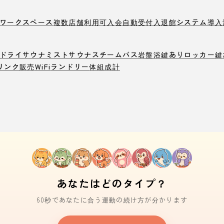
ワークスペース
複数店舗利用可
入会自動受付
入退館システム導入
ドライサウナ
ミストサウナ
スチームバス
岩盤浴
鍵ありロッカー
鍵
リンク販売
WiFi
ランドリー
体組成計
あなたはどのタイプ？
60秒であなたに合う運動の続け方が分かります