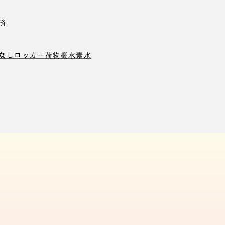
済
なしロッカー
荷物棚
水素水