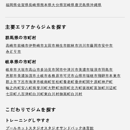
福岡県
佐賀県
長崎県
熊本県
大分県
宮崎県
鹿児島県
沖縄県
主要エリアからジムを探す
群馬県の市町村
高崎市
前橋市
伊勢崎市
太田市
桐生市
館林市
渋川市
藤岡市
安中市
みどり市
岐阜県の市町村
岐阜市
大垣市
高山市
多治見市
関市
中津川市
美濃市
瑞浪市
羽島市
恵那市
美濃加茂市
土岐市
各務原市
可児市
山県市
瑞穂市
飛騨市
本巣市
郡上市
下呂市
海津市
岐南町
笠松町
養老町
垂井町
関ケ原町
神戸町
輪之内町
安八町
揖斐川町
大野町
池田町
北方町
坂祝町
富加町
川辺町
七宗町
八百津町
白川町
東白川村
御嵩町
白川村
こだわりでジムを探す
トレーニングしやすさ
プール
ホットスタジオ
スタジオ
サンドバック
体育館