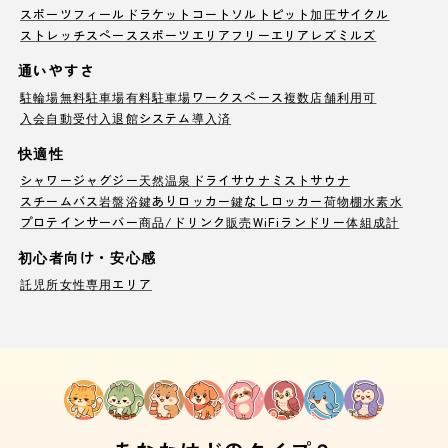
スポーツフィールド
ラケットコート
ソルトピット
加圧サイクル
ストレッチスペース
スポーツエリア
フリーエリア
レズミルズ
通いやすさ
駐輪場
無料駐車場
有料駐車場
ワークスペース
複数店舗利用可
入会自動受付
入退館システム導入済
快適性
シャワー
ジャグジー
天然温泉
ドライサウナ
ミストサウナ
スチームバス
岩盤浴
鍵ありロッカー
鍵なしロッカー
荷物棚
水素水
プロテインサーバー
商品/ドリンク販売
WiFi
ランドリー
体組成計
初心者向け・安心感
託児所
女性専用エリア