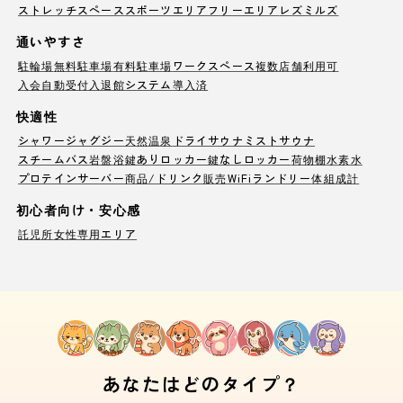
ストレッチスペース
スポーツエリア
フリーエリア
レズミルズ
通いやすさ
駐輪場
無料駐車場
有料駐車場
ワークスペース
複数店舗利用可
入会自動受付
入退館システム導入済
快適性
シャワー
ジャグジー
天然温泉
ドライサウナ
ミストサウナ
スチームバス
岩盤浴
鍵ありロッカー
鍵なしロッカー
荷物棚
水素水
プロテインサーバー
商品/ドリンク販売
WiFi
ランドリー
体組成計
初心者向け・安心感
託児所
女性専用エリア
あなたはどのタイプ？