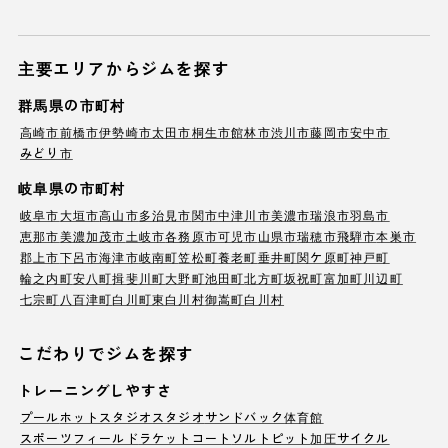
主要エリアからジムを探す
群馬県の市町村
高崎市
前橋市
伊勢崎市
太田市
桐生市
館林市
渋川市
藤岡市
安中市
みどり市
岐阜県の市町村
岐阜市
大垣市
高山市
多治見市
関市
中津川市
美濃市
瑞浪市
羽島市
恵那市
美濃加茂市
土岐市
各務原市
可児市
山県市
瑞穂市
飛騨市
本巣市
郡上市
下呂市
海津市
岐南町
笠松町
養老町
垂井町
関ケ原町
神戸町
輪之内町
安八町
揖斐川町
大野町
池田町
北方町
坂祝町
富加町
川辺町
七宗町
八百津町
白川町
東白川村
御嵩町
白川村
こだわりでジムを探す
トレーニングしやすさ
プール
ホットスタジオ
スタジオ
サンドバック
体育館
スポーツフィールド
ラケットコート
ソルトピット
加圧サイクル