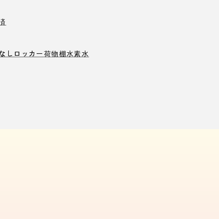
済
なしロッカー
荷物棚
水素水