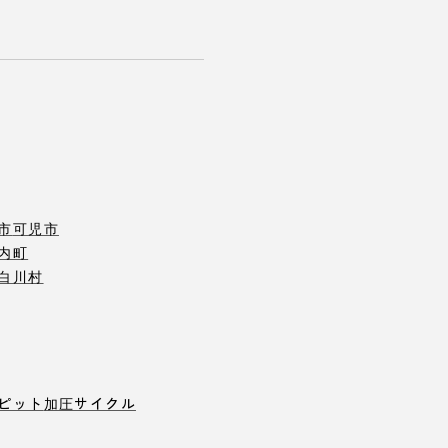
市
可児市
内町
白川村
ピット
加圧サイクル