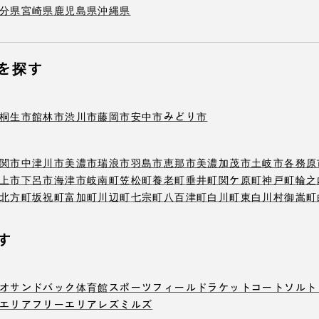
分県
宮崎県
鹿児島県
沖縄県
を探す
桐生市
館林市
渋川市
藤岡市
安中市
みどり市
関市
中津川市
美濃市
瑞浪市
羽島市
恵那市
美濃加茂市
土岐市
各務原
上市
下呂市
海津市
岐南町
笠松町
養老町
垂井町
関ケ原町
神戸町
輪之
北方町
坂祝町
富加町
川辺町
七宗町
八百津町
白川町
東白川村
御嵩町
す
オ
サンドバック
体育館
スポーツフィールド
ラケットコート
ソルト
エリア
フリーエリア
レズミルズ