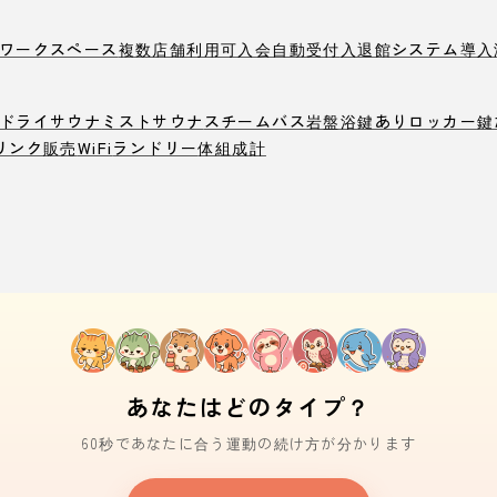
ワークスペース
複数店舗利用可
入会自動受付
入退館システム導入
ドライサウナ
ミストサウナ
スチームバス
岩盤浴
鍵ありロッカー
鍵
リンク販売
WiFi
ランドリー
体組成計
あなたはどのタイプ？
60秒であなたに合う運動の続け方が分かります