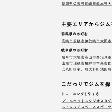
福岡県
佐賀県
長崎県
熊本県
大
主要エリアからジム
群馬県の市町村
高崎市
前橋市
伊勢崎市
太田市
岐阜県の市町村
岐阜市
大垣市
高山市
多治見市
山県市
瑞穂市
飛騨市
本巣市
郡
安八町
揖斐川町
大野町
池田町
こだわりでジムを探
トレーニングしやすさ
プール
ホットスタジオ
スタジ
ストレッチスペース
スポーツ