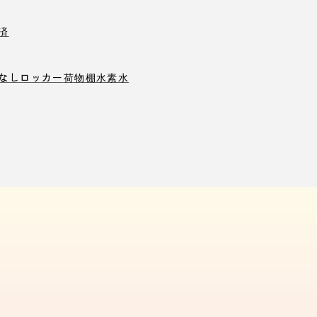
済
なしロッカー
荷物棚
水素水