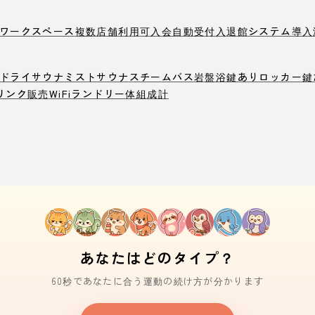
ワークスペース
複数店舗利用可
入会自動受付
入退館システム導入
ドライサウナ
ミストサウナ
スチームバス
岩盤浴
鍵ありロッカー
鍵
リンク販売
WiFi
ランドリー
体組成計
あなたはどのタイプ？
60秒であなたに合う運動の続け方が分かります