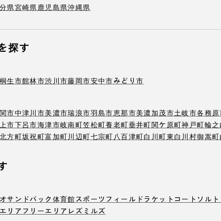
分県
宮崎県
鹿児島県
沖縄県
を探す
桐生市
館林市
渋川市
藤岡市
安中市
みどり市
関市
中津川市
美濃市
瑞浪市
羽島市
恵那市
美濃加茂市
土岐市
各務原
上市
下呂市
海津市
岐南町
笠松町
養老町
垂井町
関ケ原町
神戸町
輪之
北方町
坂祝町
富加町
川辺町
七宗町
八百津町
白川町
東白川村
御嵩町
す
オ
サンドバック
体育館
スポーツフィールド
ラケットコート
ソルト
エリア
フリーエリア
レズミルズ