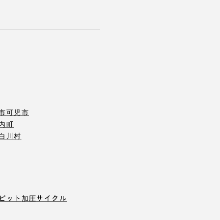
市
可児市
内町
白川村
ピット
加圧サイクル