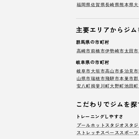
福岡県
佐賀県
長崎県
熊本県
大
主要エリアからジム
群馬県の市町村
高崎市
前橋市
伊勢崎市
太田市
岐阜県の市町村
岐阜市
大垣市
高山市
多治見市
山県市
瑞穂市
飛騨市
本巣市
郡
安八町
揖斐川町
大野町
池田町
こだわりでジムを探
トレーニングしやすさ
プール
ホットスタジオ
スタジ
ストレッチスペース
スポーツ