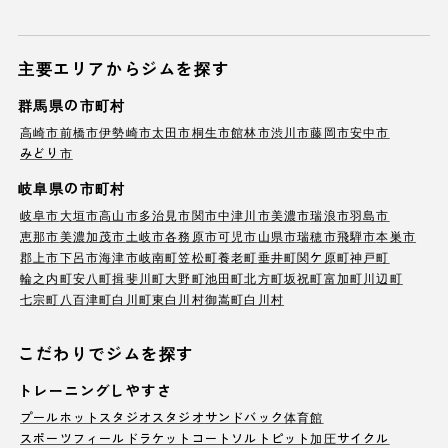
主要エリアからジムを探す
群馬県の市町村
高崎市
前橋市
伊勢崎市
太田市
桐生市
館林市
渋川市
藤岡市
安中市
みどり市
岐阜県の市町村
岐阜市
大垣市
高山市
多治見市
関市
中津川市
美濃市
瑞浪市
羽島市
恵那市
美濃加茂市
土岐市
各務原市
可児市
山県市
瑞穂市
飛騨市
本巣市
郡上市
下呂市
海津市
岐南町
笠松町
養老町
垂井町
関ケ原町
神戸町
輪之内町
安八町
揖斐川町
大野町
池田町
北方町
坂祝町
富加町
川辺町
七宗町
八百津町
白川町
東白川村
御嵩町
白川村
こだわりでジムを探す
トレーニングしやすさ
プール
ホットスタジオ
スタジオ
サンドバック
体育館
スポーツフィールド
ラケットコート
ソルトピット
加圧サイクル