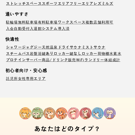
ストレッチスペース
スポーツエリア
フリーエリア
レズミルズ
通いやすさ
駐輪場
無料駐車場
有料駐車場
ワークスペース
複数店舗利用可
入会自動受付
入退館システム導入済
快適性
シャワー
ジャグジー
天然温泉
ドライサウナ
ミストサウナ
スチームバス
岩盤浴
鍵ありロッカー
鍵なしロッカー
荷物棚
水素水
プロテインサーバー
商品/ドリンク販売
WiFi
ランドリー
体組成計
初心者向け・安心感
託児所
女性専用エリア
あなたはどのタイプ？