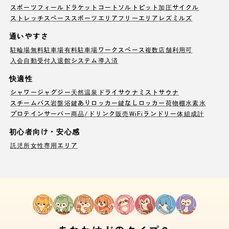
スポーツフィールド
ラケットコート
ソルトピット
加圧サイクル
ストレッチスペース
スポーツエリア
フリーエリア
レズミルズ
通いやすさ
駐輪場
無料駐車場
有料駐車場
ワークスペース
複数店舗利用可
入会自動受付
入退館システム導入済
快適性
シャワー
ジャグジー
天然温泉
ドライサウナ
ミストサウナ
スチームバス
岩盤浴
鍵ありロッカー
鍵なしロッカー
荷物棚
水素水
プロテインサーバー
商品/ドリンク販売
WiFi
ランドリー
体組成計
初心者向け・安心感
託児所
女性専用エリア