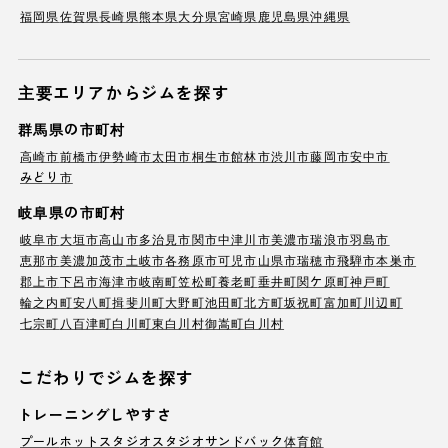
福岡県
佐賀県
長崎県
熊本県
大分県
宮崎県
鹿児島県
沖縄県
主要エリアからジムを探す
群馬県の市町村
高崎市
前橋市
伊勢崎市
太田市
桐生市
館林市
渋川市
藤岡市
安中市
みどり市
岐阜県の市町村
岐阜市
大垣市
高山市
多治見市
関市
中津川市
美濃市
瑞浪市
羽島市
恵那市
美濃加茂市
土岐市
各務原市
可児市
山県市
瑞穂市
飛騨市
本巣市
郡上市
下呂市
海津市
岐南町
笠松町
養老町
垂井町
関ケ原町
神戸町
輪之内町
安八町
揖斐川町
大野町
池田町
北方町
坂祝町
富加町
川辺町
七宗町
八百津町
白川町
東白川村
御嵩町
白川村
こだわりでジムを探す
トレーニングしやすさ
プール
ホットスタジオ
スタジオ
サンドバック
体育館