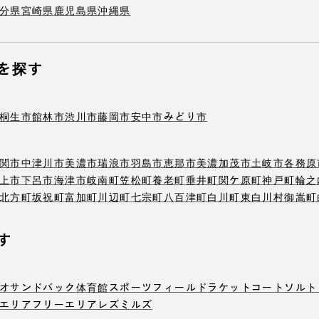
分県
宮崎県
鹿児島県
沖縄県
を探す
桐生市
館林市
渋川市
藤岡市
安中市
みどり市
関市
中津川市
美濃市
瑞浪市
羽島市
恵那市
美濃加茂市
土岐市
各務原
上市
下呂市
海津市
岐南町
笠松町
養老町
垂井町
関ケ原町
神戸町
輪之
北方町
坂祝町
富加町
川辺町
七宗町
八百津町
白川町
東白川村
御嵩町
す
オ
サンドバック
体育館
スポーツフィールド
ラケットコート
ソルト
エリア
フリーエリア
レズミルズ