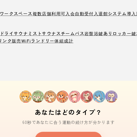
ワークスペース
複数店舗利用可
入会自動受付
入退館システム導入
ドライサウナ
ミストサウナ
スチームバス
岩盤浴
鍵ありロッカー
鍵
リンク販売
WiFi
ランドリー
体組成計
あなたはどのタイプ？
60秒であなたに合う運動の続け方が分かります