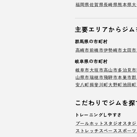
福岡県
佐賀県
長崎県
熊本県
大
主要エリアからジム
群馬県の市町村
高崎市
前橋市
伊勢崎市
太田市
岐阜県の市町村
岐阜市
大垣市
高山市
多治見市
山県市
瑞穂市
飛騨市
本巣市
郡
安八町
揖斐川町
大野町
池田町
こだわりでジムを探
トレーニングしやすさ
プール
ホットスタジオ
スタジ
ストレッチスペース
スポーツ