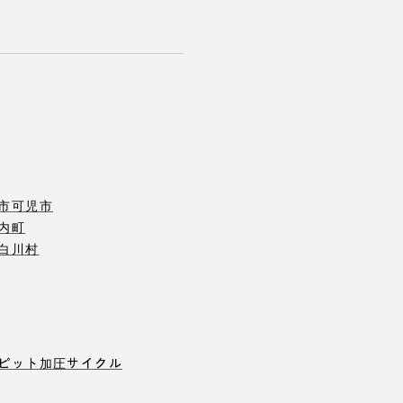
市
可児市
内町
白川村
ピット
加圧サイクル