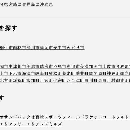
分県
宮崎県
鹿児島県
沖縄県
を探す
桐生市
館林市
渋川市
藤岡市
安中市
みどり市
関市
中津川市
美濃市
瑞浪市
羽島市
恵那市
美濃加茂市
土岐市
各務原
上市
下呂市
海津市
岐南町
笠松町
養老町
垂井町
関ケ原町
神戸町
輪之
北方町
坂祝町
富加町
川辺町
七宗町
八百津町
白川町
東白川村
御嵩町
す
オ
サンドバック
体育館
スポーツフィールド
ラケットコート
ソルト
エリア
フリーエリア
レズミルズ