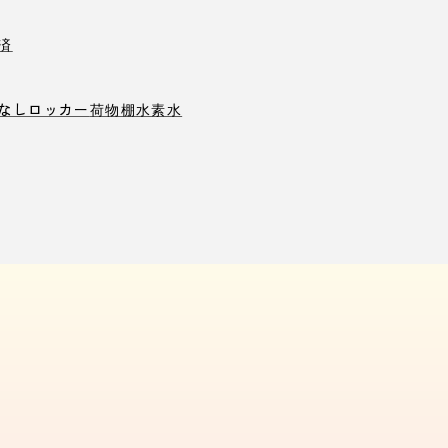
済
なしロッカー
荷物棚
水素水