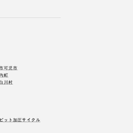
市
可児市
内町
白川村
ピット
加圧サイクル