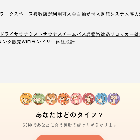
ワークスペース
複数店舗利用可
入会自動受付
入退館システム導入
ドライサウナ
ミストサウナ
スチームバス
岩盤浴
鍵ありロッカー
鍵
リンク販売
WiFi
ランドリー
体組成計
あなたはどのタイプ？
60秒であなたに合う運動の続け方が分かります