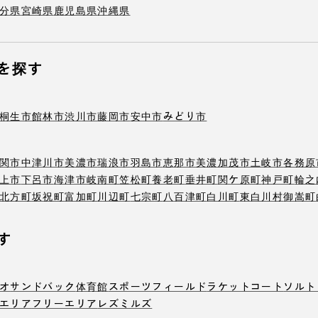
分県
宮崎県
鹿児島県
沖縄県
を探す
桐生市
館林市
渋川市
藤岡市
安中市
みどり市
関市
中津川市
美濃市
瑞浪市
羽島市
恵那市
美濃加茂市
土岐市
各務原
上市
下呂市
海津市
岐南町
笠松町
養老町
垂井町
関ケ原町
神戸町
輪之
北方町
坂祝町
富加町
川辺町
七宗町
八百津町
白川町
東白川村
御嵩町
す
オ
サンドバック
体育館
スポーツフィールド
ラケットコート
ソルト
エリア
フリーエリア
レズミルズ