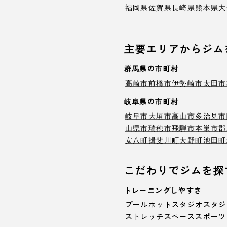
福岡県
佐賀県
長崎県
熊本県
大
主要エリアからジム
群馬県の市町村
高崎市
前橋市
伊勢崎市
太田市
岐阜県の市町村
岐阜市
大垣市
高山市
多治見市
山県市
瑞穂市
飛騨市
本巣市
郡
安八町
揖斐川町
大野町
池田町
こだわりでジムを探
トレーニングしやすさ
プール
ホットスタジオ
スタジ
ストレッチスペース
スポーツ