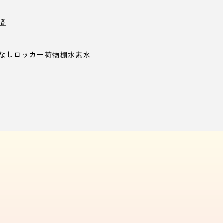
済
なしロッカー
荷物棚
水素水