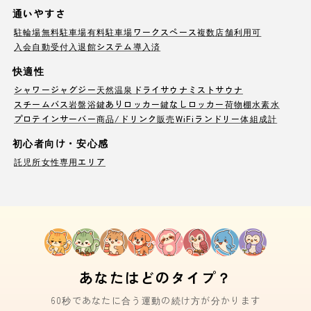
通いやすさ
駐輪場
無料駐車場
有料駐車場
ワークスペース
複数店舗利用可
入会自動受付
入退館システム導入済
快適性
シャワー
ジャグジー
天然温泉
ドライサウナ
ミストサウナ
スチームバス
岩盤浴
鍵ありロッカー
鍵なしロッカー
荷物棚
水素水
プロテインサーバー
商品/ドリンク販売
WiFi
ランドリー
体組成計
初心者向け・安心感
託児所
女性専用エリア
あなたはどのタイプ？
60秒であなたに合う運動の続け方が分かります