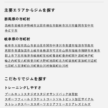
主要エリアからジムを探す
群馬県の市町村
高崎市
前橋市
伊勢崎市
太田市
桐生市
館林市
渋川市
藤岡市
安中市
みどり市
岐阜県の市町村
岐阜市
大垣市
高山市
多治見市
関市
中津川市
美濃市
瑞浪市
羽島市
恵那市
美濃加茂市
土岐市
各務原市
可児市
山県市
瑞穂市
飛騨市
本巣市
郡上市
下呂市
海津市
岐南町
笠松町
養老町
垂井町
関ケ原町
神戸町
輪之内町
安八町
揖斐川町
大野町
池田町
北方町
坂祝町
富加町
川辺町
七宗町
八百津町
白川町
東白川村
御嵩町
白川村
こだわりでジムを探す
トレーニングしやすさ
プール
ホットスタジオ
スタジオ
サンドバック
体育館
スポーツフィールド
ラケットコート
ソルトピット
加圧サイクル
ストレッチスペース
スポーツエリア
フリーエリア
レズミルズ